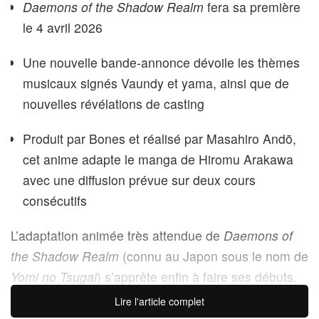
Daemons of the Shadow Realm
fera sa première
le 4 avril 2026
Une nouvelle bande-annonce dévoile les thèmes
musicaux signés Vaundy et yama, ainsi que de
nouvelles révélations de casting
Produit par Bones et réalisé par Masahiro Andō,
cet anime adapte le manga de Hiromu Arakawa
avec une diffusion prévue sur deux cours
consécutifs
L’adaptation animée très attendue de
Daemons of
the Shadow Realm
(connu au Japon sous le nom de
Yomi no Tsugai
) s’apprête enfin à faire ses débuts.
Tirée du manga de
Fullmetal Alchemist
de la
Lire l'article complet
créatrice Hiromu Arakawa, la série a calé une date