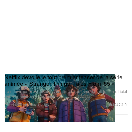
Netflix dévoile le tout premier teaser de la série
animée « Stranger Things: Tales From ’85 »
Le showrunner Eric Robles confirme que la série fait le lien officiel
entre la saison 2 et la saison 3.
Entertainment
404
0
Feb 3, 2026