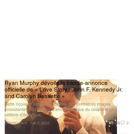
Ryan Murphy dévoile la bande-annonce
officielle de « Love Story : John F. Kennedy Jr.
and Carolyn Bessette »
Cette nouvelle anthologie dévoile des premières images
envoûtantes de l’histoire d’amour tragique du couple le plus
célèbre d’Amérique.
Entertainment
489
0
Feb 3, 2026