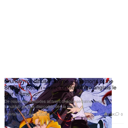
Crunchyroll diffuse l’anime « Daemons of the
Shadow Realm » avec un doublage anglais le
jour même
De nouveaux épisodes arrivent chaque semaine, avec le
simuldub anglais disponible dès la sortie.
Entertainment
1.6K
0
Apr 5, 2026