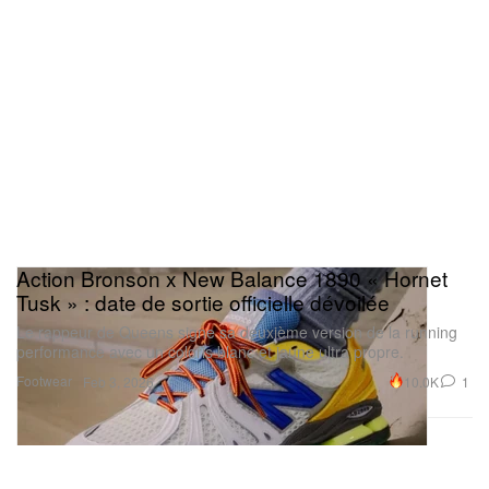
Action Bronson x New Balance 1890 « Hornet
Tusk » : date de sortie officielle dévoilée
Le rappeur de Queens signe sa deuxième version de la running
performance avec un coloris blanc et jaune ultra propre.
Footwear
10.0K
1
Feb 3, 2026