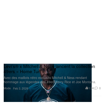
Levi’s® x Mitchell & Ness lancent la collection
49ers « Home Turf »
Avec des maillots rétro exclusifs Mitchell & Ness rendant
hommage aux légendes des 49ers Jerry Rice et Joe Montana.
Mode
1.9K
0
Feb 3, 2026