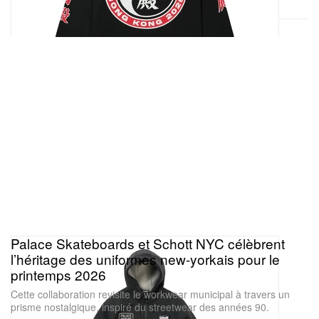
Palace Skateboards et Schott NYC célèbrent
l’héritage des uniformes new‑yorkais pour le
printemps 2026
Cette collaboration revisite le workwear municipal à travers un
prisme nostalgique, inspiré du streetwear des années 90.