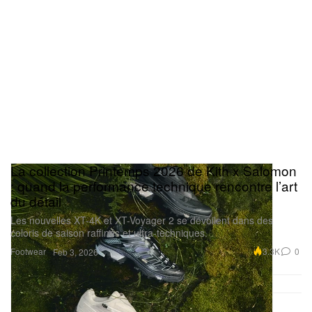
La collection Printemps 2026 de Kith x Salomon
: quand la performance technique rencontre l’art
du détail
Les nouvelles XT-4K et XT-Voyager 2 se dévoilent dans des
coloris de saison raffinés et ultra-techniques.
Footwear
3.3K
0
Feb 3, 2026