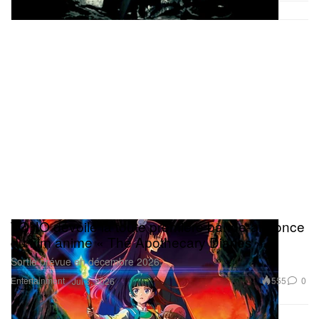
TOHO dévoile la toute première bande-annonce
du film anime « The Apothecary Diaries »
Sortie prévue en décembre 2026.
Entertainment
555
0
Jul 3, 2026