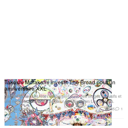
Takashi Murakami investit The Broad pour un
anniversaire XXL
L’artiste légendaire fête l’événement avec des tirages exclusifs et
une nouvelle installation au cœur de Downtown Los Angeles.
Art
935
1
Feb 3, 2026