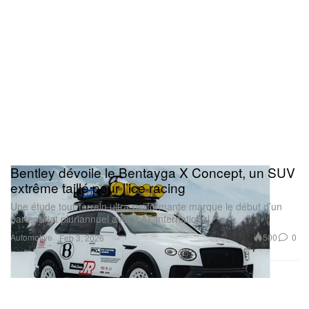
Bentley dévoile le Bentayga X Concept, un SUV
extrême taillé pour l’ice racing
Une étude tout-terrain ultra-performante marque le début d’un
partenariat pluriannuel avec FAT International.
Automotive
500
0
Feb 3, 2026