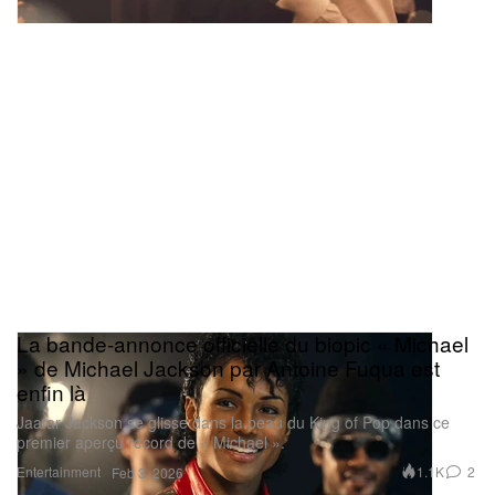
La bande‑annonce officielle du biopic « Michael
» de Michael Jackson par Antoine Fuqua est
enfin là
Jaafar Jackson se glisse dans la peau du King of Pop dans ce
premier aperçu record de « Michael ».
Entertainment
1.1K
2
Feb 3, 2026