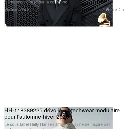
diamant taille rose sur la couronne.
Montres
503
0
Feb 2, 2026
HH-118389225 dévoile un techwear modulaire
pour l’automne-hiver 2026
Le sous-label Helly Hansen affine son système inspiré des