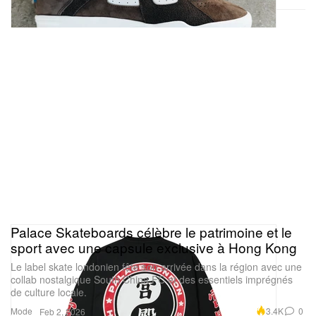
Palace Skateboards célèbre le patrimoine et le
sport avec une capsule exclusive à Hong Kong
Le label skate londonien fête son arrivée dans la région avec une
collab nostalgique South China FC et des essentiels imprégnés
de culture locale.
Mode
3.4K
0
Feb 2, 2026