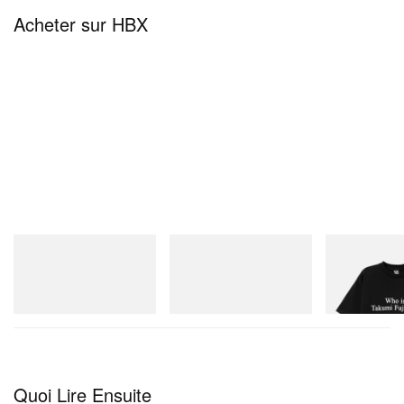
◈♢━━━━━━━♢◈
Acheter sur HBX
抗え、その運命に。
4月4日(土)23時30分より
連続2クールにて放送開始！
▼メインPV
https://t.co/Tj4oCNuMv1
▽公式サイト
https://t.co/gKJWGs6ZIF
#黄泉のツガ
イ
#ヨミツガ
pic.twitter.com/kqBXEHRcOJ
Merrell 1TRL
On
INITIAL
— 「黄泉のツガイ」TVアニメ公式
Merrell 1TRL X Perks And
Cloudmonster 1
Billionaire Boys 
Mini Hydro Next Gen Moc
D Cotton T-Shirt
(@tsugai_official)
February 2, 2026
Acheter maintenant
Acheter maintenant
Acheter mainte
Quoi Lire Ensuite