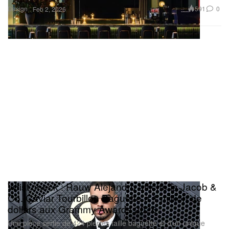
Design
591
0
Feb 2, 2026
Wrist check : Rauw Alejandro affiche la Jacob &
Co. Caviar Tourbillon Baguette à 1 million de
dollars aux Grammy Awards 2026
Une pièce sertie de 424 pierres taille baguette et d’un unique