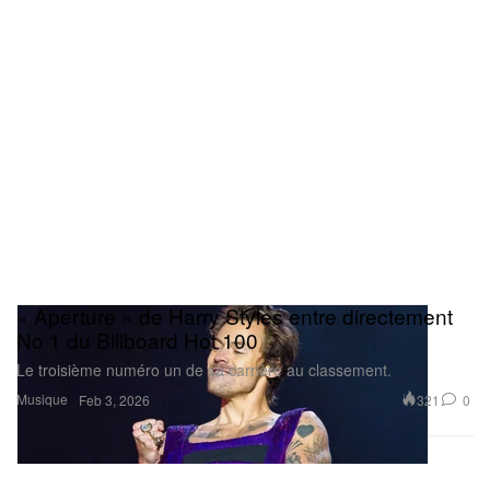
« Aperture » de Harry Styles entre directement
No 1 du Billboard Hot 100
Le troisième numéro un de sa carrière au classement.
Musique
321
0
Feb 3, 2026