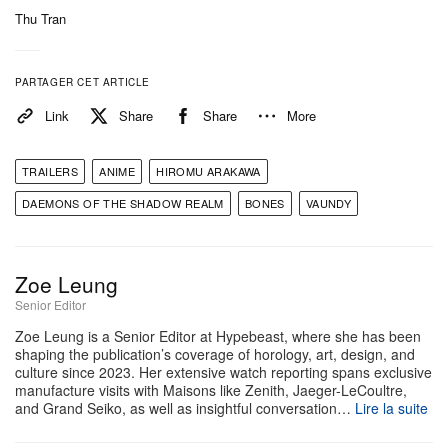
production est menée par le réalisateur Masahiro
Thu Tran
Andō, réputé pour son travail sur
Sword of the
Stranger,
avec des scripts supervisés par Noboru
PARTAGER CET ARTICLE
Takagi et une bande originale signée Kenichiro
Link
Share
Share
More
Suehiro. La toute nouvelle vidéo a également révélé
des membres supplémentaires au casting, dont
TRAILERS
ANIME
HIROMU ARAKAWA
Takako Honda et Rikiya Koyama dans les rôles des
DAEMONS OF THE SHADOW REALM
BONES
VAUNDY
daemons « Left » et « Right », qui rejoignent les
premiers rôles Kenshō Ono et Yume Miyamoto.
Zoe Leung
Daemons of the Shadow Realm
fera ses débuts le 4
Senior Editor
avril au Japon et sera diffusé dans le monde entier
Zoe Leung is a Senior Editor at Hypebeast, where she has been
via Crunchyroll.
shaping the publication’s coverage of horology, art, design, and
culture since 2023. Her extensive watch reporting spans exclusive
manufacture visits with Maisons like Zenith, Jaeger-LeCoultre,
◈♢━━━━━━━♢◈
and Grand Seiko, as well as insightful conversation…
Lire la suite
キービジュアル 解禁