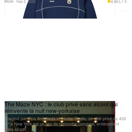
Mode
6.8K
0
Feb 2, 2026
The Maze NYC : le club privé sans alcool qui
réinvente la nuit new-yorkaise
Imaginé par Opa Architects et Laube Studio, ce club privé de 430
m² à New York est un lieu de rencontre convivial, entièrement
sans alcool.