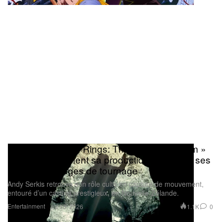
« The Lord of the Rings: The Hunt for Gollum »
lance officiellement sa production et dévoile ses
premières images de tournage
Andy Serkis retrouve son rôle culte en capture de mouvement,
entouré d’un casting prestigieux, en Nouvelle-Zélande.
Entertainment
1.1K
0
Jul 15, 2026