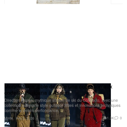
Moncler Grenoble dévoile une collection aux
codes Americana à Aspen
Direction Aspen, mythique station de ski du Colorado, avec une
collection qui marie style outdoor fifties et innovations techniques
comme le denim performance.
Mode
1.3K
0
Feb 2, 2026