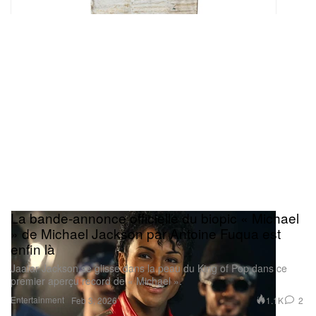
La bande‑annonce officielle du biopic « Michael
» de Michael Jackson par Antoine Fuqua est
enfin là
Jaafar Jackson se glisse dans la peau du King of Pop dans ce
premier aperçu record de « Michael ».
Entertainment
1.1K
2
Feb 3, 2026