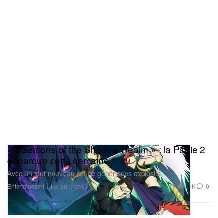
« Daemons of the Shadow Realm » : la Partie 2
débarque cette semaine
Avec un tout nouveau set de génériques explosifs.
Entertainment
1.1K
0
Jun 29, 2026