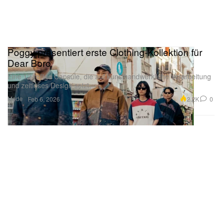
Poggy präsentiert erste Clothing-Kollektion für
Dear Boro
Eine 12-teilige Capsule, die auf kunsthandwerkliche Verarbeitung
und zeitloses Design setzt.
Mode
2.2K
0
Feb 6, 2026