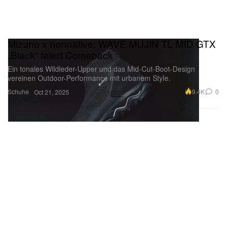
Mizuno x nonnative: WAVE MUJIN TL MID GTX
„Black“ feiert Comeback
Ein tonales Wildleder-Upper und das Mid-Cut-Boot-Design
vereinen Outdoor-Performance mit urbanem Style.
Schuhe
9.4K
0
Oct 21, 2025