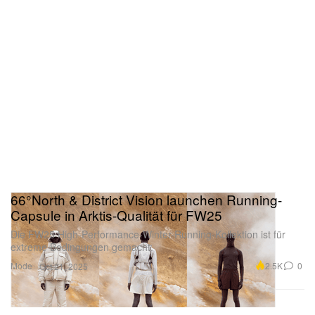
66°North & District Vision launchen Running-
Capsule in Arktis-Qualität für FW25
Die FW25 High-Performance-Winter-Running-Kollektion ist für
extreme Bedingungen gemacht.
Mode
2.5K
0
Oct 21, 2025