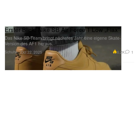
Erster Blick: Nike SB Air Force 1 Low „Flax“
Das Nike SB-Team bringt nächstes Jahr eine eigene Skate-
Version des AF1 heraus.
Schuhe
6.2K
1
Oct 22, 2025