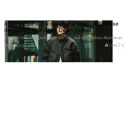
417 by EDIFICE x nanamica: Special-Release
der GORE-TEX Short Down Jacket
Maximal vielseitig: perfekt für die City und für Outdoor-Abenteuer.
Mode
1.8K
0
Oct 21, 2025