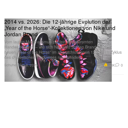
2014 vs. 2026: Die 12-jährige Evolution der
„Year of the Horse“-Kollektionen von Nike und
Jordan Brand
Vom lauten Maximalismus zur fein abgestimmten
Handwerkskunst – wie sich Nike und Jordan Brand mit dem
neuen „Year of the Horse“ im abgeschlossenen 12-Jahres-Zyklus
des chinesischen Tierkreises neu erfinden.
Schuhe
3.3K
0
Feb 6, 2026