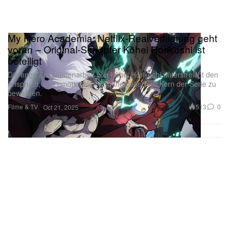
My Hero Academia: Netflix-Realverfilmung geht
voran – Original-Schöpfer Kōhei Horikoshi ist
beteiligt
Die enge Zusammenarbeit von Kōhei Horikoshi unterstreicht den
Anspruch, den emotionalen und thematischen Kern der Serie zu
bewahren.
Filme & TV
513
0
Oct 21, 2025