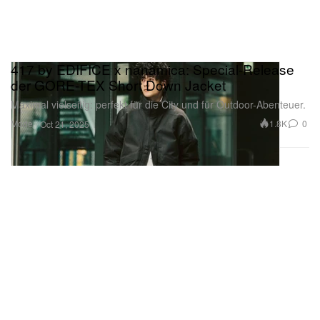
417 by EDIFICE x nanamica: Special-Release
der GORE-TEX Short Down Jacket
Maximal vielseitig: perfekt für die City und für Outdoor-Abenteuer.
Mode
1.8K
0
Oct 21, 2025