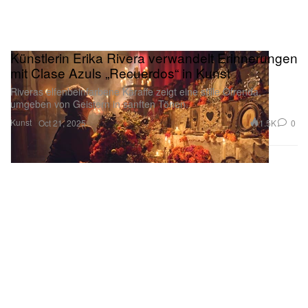
Künstlerin Erika Rivera verwandelt Erinnerungen
mit Clase Azuls „Recuerdos“ in Kunst
Riveras elfenbeinfarbene Karaffe zeigt eine stille Ofrenda,
umgeben von Geistern in sanften Tönen.
Kunst
1.5K
0
Oct 21, 2025