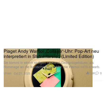
Piaget Andy Warhol „Collage“-Uhr: Pop-Art neu
interpretiert in Steinintarsien (Limited Edition)
Sie kommt in einem stufigen 18-Karat-Gelbgoldgehäuse, als
Hommage an die ikonische Kissen-Uhr, die Warhol 1973 erwarb.
Uhren
1.6K
0
Oct 21, 2025