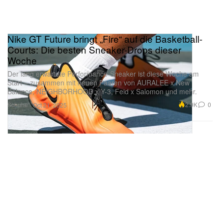
Nike GT Future bringt „Fire“ auf die Basketball-
Courts: Die besten Sneaker-Drops dieser
Woche
Der lang erwartete Performance-Sneaker ist diese Woche am
Start – zusammen mit neuen Paaren von AURALEE x New
Balance, NEIGHBORHOOD x Y-3, Feid x Salomon und mehr.
Schuhe
2.9K
0
Oct 21, 2025