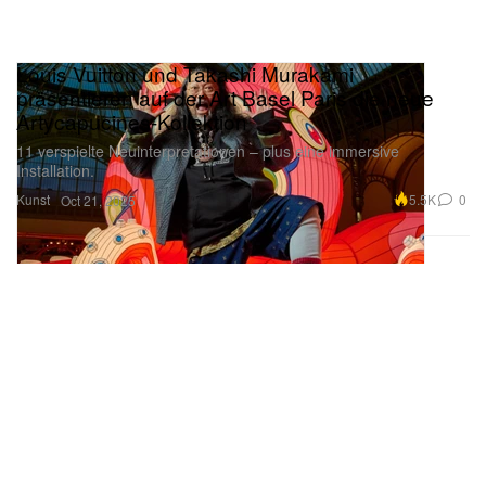
Louis Vuitton und Takashi Murakami
präsentieren auf der Art Basel Paris die neue
Artycapucines-Kollektion
11 verspielte Neuinterpretationen – plus eine immersive
Installation.
Kunst
5.5K
0
Oct 21, 2025