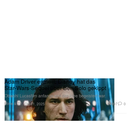
Adam Driver enthüllt: Disney hat das
Star‑Wars‑Sequel über Ben Solo gekippt
Obwohl Lucasfilm anfangs von der Idee begeistert war.
Filme & TV
897
0
Oct 21, 2025