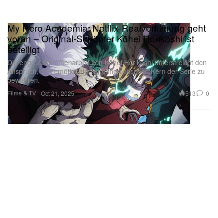
My Hero Academia: Netflix-Realverfilmung geht
voran – Original-Schöpfer Kōhei Horikoshi ist
beteiligt
Die enge Zusammenarbeit von Kōhei Horikoshi unterstreicht den
Anspruch, den emotionalen und thematischen Kern der Serie zu
bewahren.
Filme & TV
513
0
Oct 21, 2025