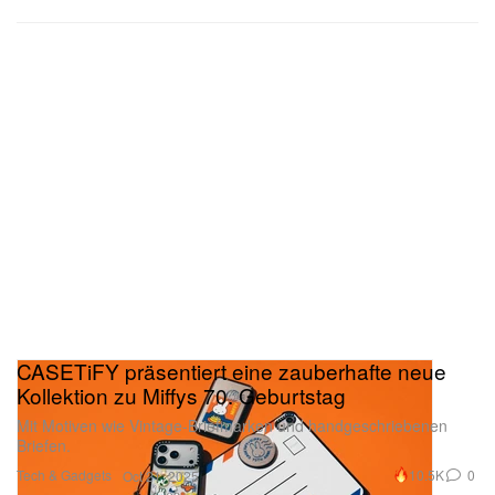
CASETiFY präsentiert eine zauberhafte neue
Kollektion zu Miffys 70. Geburtstag
Mit Motiven wie Vintage-Briefmarken und handgeschriebenen
Briefen.
Tech & Gadgets
10.5K
0
Oct 21, 2025