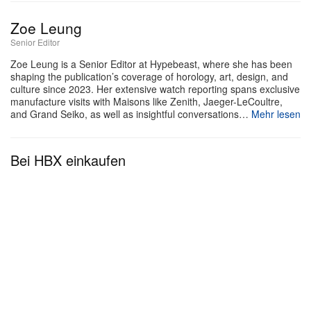
entsprechend setzt die Uhr auf eine verschraubte
Krone und einen verschraubten Gehäuseboden, um
Zoe Leung
eine ernstzunehmende Wasserdichtigkeit von 300
Senior Editor
Metern zu erreichen. Ab sofort erhältlich in
Seiko
Zoe Leung is a Senior Editor at Hypebeast, where she has been
shaping the publication’s coverage of horology, art, design, and
Boutiquen
und bei autorisierten Fachhändlern – die
culture since 2023. Her extensive watch reporting spans exclusive
Prospex Marinemaster SLA079J1 wird zu einem
manufacture visits with Maisons like Zenith, Jaeger-LeCoultre,
and Grand Seiko, as well as insightful conversations…
Mehr lesen
Verkaufspreis von 2.900 US-Dollar angeboten.
Bei HBX einkaufen