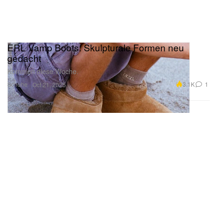
ERL Vamp Boots: Skulpturale Formen neu
gedacht
Kommen diese Woche.
Schuhe
3.1K
1
Oct 21, 2025