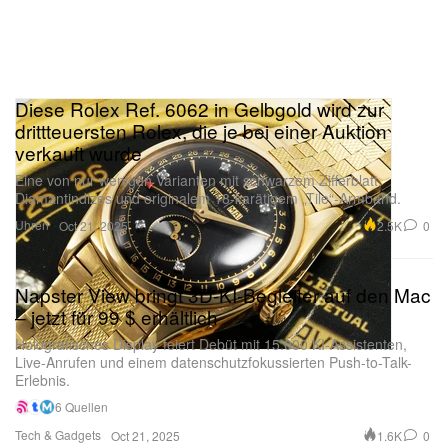
Diese Rolex Ref. 6062 in Gelbgold wird zur
drittteuersten Rolex, die je bei einer Auktion
verkauft wurde
Eine von nur wenigen Varianten mit schwarzem Zifferblatt,
Diamantindizes und originalem 18-karätigem „Tile“-Armband.
Uhren
2.5K
0
Oct 21, 2025
Napster View bringt 3D-KI-Begleiter auf den Mac
– jetzt für 99 $ erhältlich
Holografisches Display feiert Debüt mit 15.000 KI-Assistenten,
Live-Anrufen und einem datenschutzfokussierten Push-to-Talk-
Erlebnis.
6 Quellen
Tech & Gadgets
1.6K
0
Oct 21, 2025