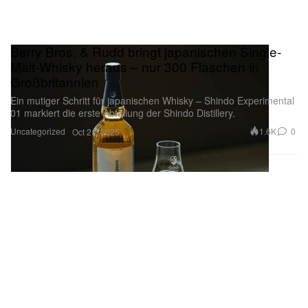
Berry Bros. & Rudd bringt japanischen Single-
Malt-Whisky heraus – nur 300 Flaschen in
Großbritannien
Ein mutiger Schritt für japanischen Whisky – Shindo Experimental
01 markiert die erste Abfüllung der Shindo Distillery.
Uncategorized
1.6K
0
Oct 21, 2025