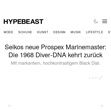
MODE
SCHUHE
KUNST
DESIGN
MUSIK
LIFESTYLE
S
Seikos neue Prospex Marinemaster:
Die 1968 Diver‑DNA kehrt zurück
Mit markantem, hochkontrastigem Black Dial.
1 of 4