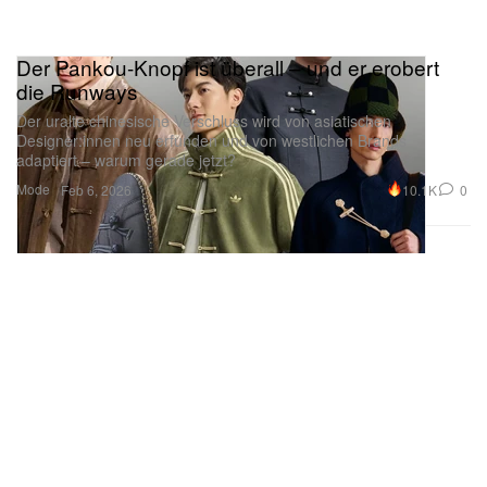
Der Pankou-Knopf ist überall – und er erobert
die Runways
Der uralte chinesische Verschluss wird von asiatischen
Designer:innen neu erfunden und von westlichen Brands
adaptiert – warum gerade jetzt?
Mode
10.1K
0
Feb 6, 2026