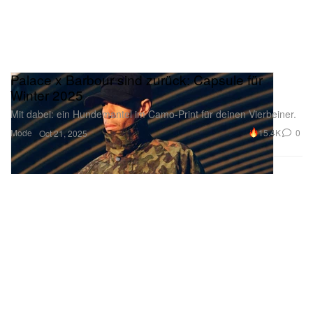
Palace x Barbour sind zurück: Capsule für
Winter 2025
Mit dabei: ein Hundemantel im Camo-Print für deinen Vierbeiner.
Mode
15.4K
0
Oct 21, 2025