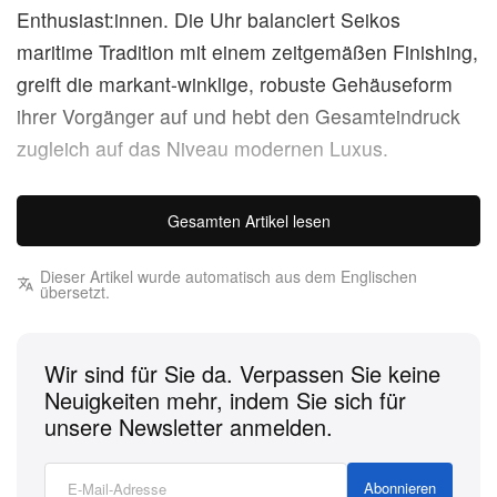
Enthusiast:innen. Die Uhr balanciert Seikos
maritime Tradition mit einem zeitgemäßen Finishing,
greift die markant-winklige, robuste Gehäuseform
ihrer Vorgänger auf und hebt den Gesamteindruck
zugleich auf das Niveau modernen Luxus.
Das markante, hochkontrastige schwarze Zifferblatt
Gesamten Artikel lesen
mit Struktur wird stimmig von einer passenden,
hartbeschichteten, einseitig drehbaren Stahllünette
Dieser Artikel wurde automatisch aus dem Englischen
übersetzt.
ergänzt. Das Edelstahlgehäuse misst stattliche,
aber alltagstaugliche 42,6 mm im Durchmesser,
13,4 mm in der Höhe und 49,3 mm lug to lug (Horn-
Wir sind für Sie da. Verpassen Sie keine
zu-Horn) und sorgt so für eine selbstbewusste
Neuigkeiten mehr, indem Sie sich für
unsere Newsletter anmelden.
Präsenz am Handgelenk. Für optimale Ablesbarkeit
selbst in tiefster Dunkelheit sind die applizierten
Abonnieren
Indizes und Zeiger großzügig mit LumiBrite belegt,