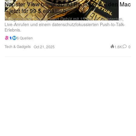
Napster View bringt 3D-KI-Begleiter auf den Mac
– jetzt für 99 $ erhältlich
Holografisches Display feiert Debüt mit 15.000 KI-Assistenten,
Live-Anrufen und einem datenschutzfokussierten Push-to-Talk-
Erlebnis.
6 Quellen
Tech & Gadgets
1.6K
0
Oct 21, 2025