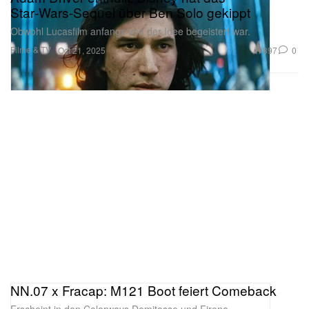
Star‑Wars‑Sequel über Ben Solo gekippt
Obwohl Lucasfilm anfangs von der Idee begeistert war.
Filme & TV
897
0
Oct 21, 2025
NN.07 x Fracap: M121 Boot feiert Comeback