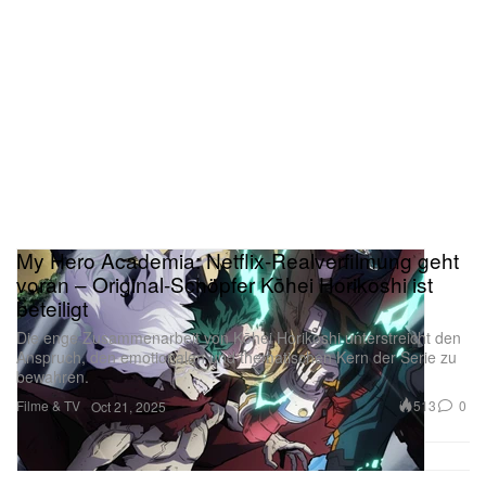
My Hero Academia: Netflix-Realverfilmung geht
voran – Original-Schöpfer Kōhei Horikoshi ist
beteiligt
Die enge Zusammenarbeit von Kōhei Horikoshi unterstreicht den
Anspruch, den emotionalen und thematischen Kern der Serie zu
bewahren.
Filme & TV
513
0
Oct 21, 2025