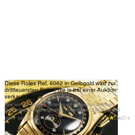
Diese Rolex Ref. 6062 in Gelbgold wird zur
drittteuersten Rolex, die je bei einer Auktion
verkauft wurde
Eine von nur wenigen Varianten mit schwarzem Zifferblatt,
Diamantindizes und originalem 18-karätigem „Tile“-Armband.
Uhren
2.5K
0
Oct 21, 2025