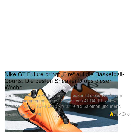
Nike GT Future bringt „Fire“ auf die Basketball-
Courts: Die besten Sneaker-Drops dieser
Woche
Der lang erwartete Performance-Sneaker ist diese Woche am
Start – zusammen mit neuen Paaren von AURALEE x New
Balance, NEIGHBORHOOD x Y-3, Feid x Salomon und mehr.
Schuhe
2.9K
0
Oct 21, 2025