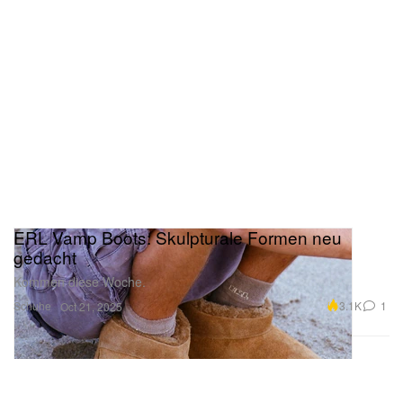
ERL Vamp Boots: Skulpturale Formen neu
gedacht
Kommen diese Woche.
Schuhe
3.1K
1
Oct 21, 2025