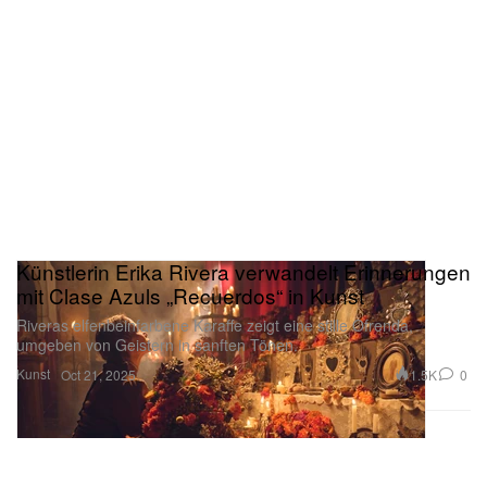
Künstlerin Erika Rivera verwandelt Erinnerungen
mit Clase Azuls „Recuerdos“ in Kunst
Riveras elfenbeinfarbene Karaffe zeigt eine stille Ofrenda,
umgeben von Geistern in sanften Tönen.
Kunst
1.5K
0
Oct 21, 2025