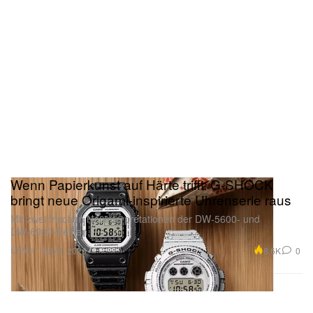
Die Sonderdekoration „RX-0 Unicorn Gundam Ver.
TWC Final“ ist vom 20. Juni bis zum 31. August auf
dem Festival Plaza im 2. Stock des Diver City Tokyo
Plaza in Odaiba zu sehen.
Wenn Papierkunst auf Härte trifft: G‑SHOCK
bringt neue Origami-inspirierte Uhrenserie raus
Mit zwei frischen Neuinterpretationen der DW‑5600- und
DW‑6900-Reihen.
Uhren
8.6K
0
Feb 9, 2026