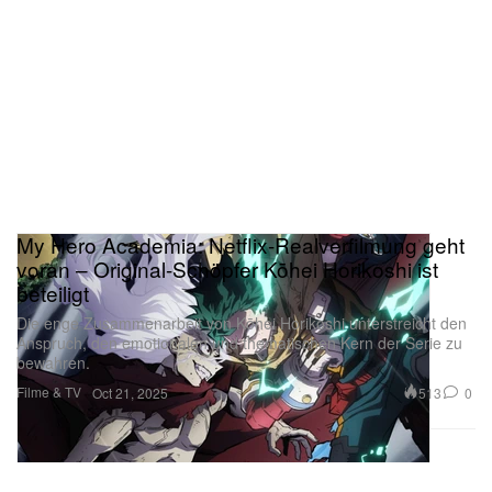
My Hero Academia: Netflix-Realverfilmung geht
voran – Original-Schöpfer Kōhei Horikoshi ist
beteiligt
Die enge Zusammenarbeit von Kōhei Horikoshi unterstreicht den
Anspruch, den emotionalen und thematischen Kern der Serie zu
bewahren.
Filme & TV
513
0
Oct 21, 2025