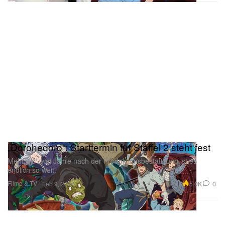
„Dorohedoro“: Starttermin für Staffel 2 steht fest
Mehr als zwei Jahre nach der Produktionsbestätigung ist es
endlich so weit.
Filme & TV
5.0K
0
Feb 9, 2026