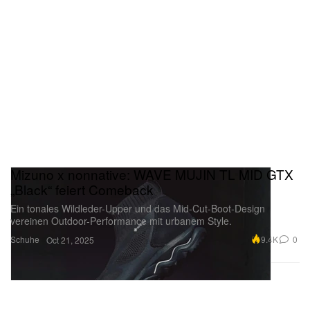
Mizuno x nonnative: WAVE MUJIN TL MID GTX
„Black“ feiert Comeback
Ein tonales Wildleder-Upper und das Mid-Cut-Boot-Design
vereinen Outdoor-Performance mit urbanem Style.
Schuhe
9.4K
0
Oct 21, 2025