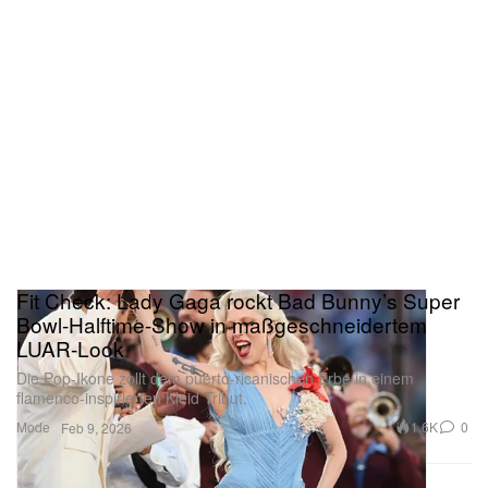
Fit Check: Lady Gaga rockt Bad Bunny’s Super
Bowl-Halftime-Show in maßgeschneidertem
LUAR-Look
Die Pop-Ikone zollt dem puerto-ricanischen Erbe in einem
flamenco-inspirierten Kleid Tribut.
Mode
1.6K
0
Feb 9, 2026