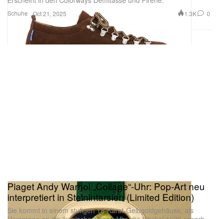
Erscheint in den Colorways Demitasse und Firene.
Schuhe
1.3K
0
Oct 21, 2025
Piaget Andy Warhol „Collage“-Uhr: Pop-Art neu
interpretiert in Steinintarsien (Limited Edition)
Sie kommt in einem stufigen 18-Karat-Gelbgoldgehäuse, als
Hommage an die ikonische Kissen-Uhr, die Warhol 1973 erwarb.