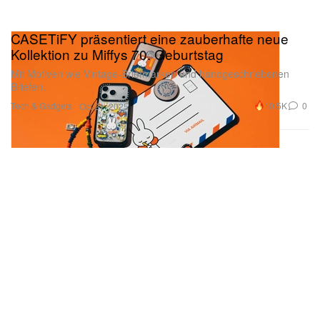
CASETiFY präsentiert eine zauberhafte neue
Kollektion zu Miffys 70. Geburtstag
Mit Motiven wie Vintage-Briefmarken und handgeschriebenen
Briefen.
Tech & Gadgets
10.5K
0
Oct 21, 2025