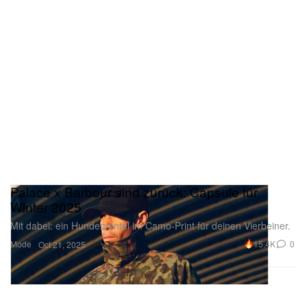
Palace x Barbour sind zurück: Capsule für
Winter 2025
Mit dabei: ein Hundemantel im Camo-Print für deinen Vierbeiner.
Mode
15.4K
0
Oct 21, 2025