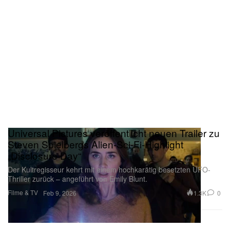
Universal Pictures veröffentlicht neuen Trailer zu
Steven Spielbergs Alien-Sci-Fi-Highlight
„Disclosure Day“
Der Kultregisseur kehrt mit einem hochkarätig besetzten UFO-
Thriller zurück – angeführt von Emily Blunt.
Filme & TV
1.3K
0
Feb 9, 2026