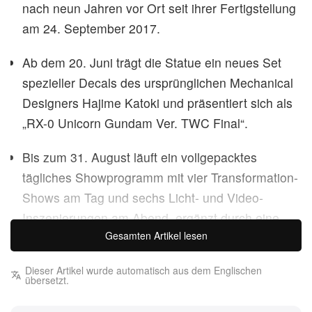
nach neun Jahren vor Ort seit ihrer Fertigstellung
am 24. September 2017.
Ab dem 20. Juni trägt die Statue ein neues Set
spezieller Decals des ursprünglichen Mechanical
Designers Hajime Katoki und präsentiert sich als
„RX-0 Unicorn Gundam Ver. TWC Final“.
Bis zum 31. August läuft ein vollgepacktes
tägliches Showprogramm mit vier Transformation-
Shows am Tag und sechs Licht- und Video-
Inszenierungen am Abend, ergänzt durch eine
Gesamten Artikel lesen
Unicorn-Gundam-Kopfband-Aktion am Gundam
Cafe Kitchen Car vor Ort.
Dieser Artikel wurde automatisch aus dem Englischen
übersetzt.
Die lebensgroße Unicorn-Gundam-Statue im Diver