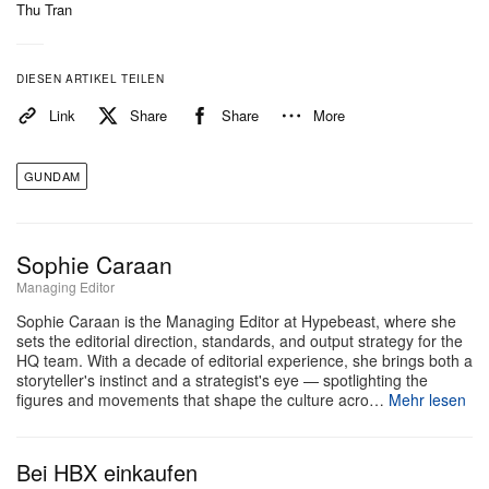
Update nicht hätte. Als ursprünglicher Mechanical
Thu Tran
Designer des RX-0 ist seine abschließende
Bearbeitung der Statue ein Schlusswort desjenigen,
DIESEN ARTIKEL TEILEN
der die visuelle Identität der Einheit von Anfang an
Link
Share
Share
More
definiert hat.
GUNDAM
Das Abschiedsprogramm rund um die Ver.-TWC-
Final-Form folgt einem klar strukturierten Tagesplan.
Vier Transformation-Shows am Tag sind um 11:00,
Sophie Caraan
13:00, 15:00 und 17:00 Uhr angesetzt, in denen sich
Managing Editor
die Konfigurationen der Statue verändern. Das
Sophie Caraan is the Managing Editor at Hypebeast, where she
sets the editorial direction, standards, and output strategy for the
Abendprogramm läuft in sechs Slots von 19:00 bis
HQ team. With a decade of editorial experience, she brings both a
21:30 Uhr, jeder mit einem eigenen Gundam-
storyteller's instinct and a strategist's eye — spotlighting the
figures and movements that shape the culture acro…
Mehr lesen
Feature. Das Line-up beginnt mit
Mobile Suit
Gundam: Hathaway’s Flash Special Movie
um 19:00
Bei HBX einkaufen
Uhr und führt über
MidNight CHA CHA
um 19:30