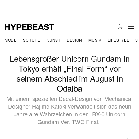
MODE
SCHUHE
KUNST
DESIGN
MUSIK
LIFESTYLE
S
Lebensgroßer Unicorn Gundam in
Tokyo erhält „Final Form“ vor
seinem Abschied im August in
Odaiba
Mit einem speziellen Decal-Design von Mechanical
Designer Hajime Katoki verwandelt sich das neun
Jahre alte Wahrzeichen in den „RX-0 Unicorn
Gundam Ver. TWC Final.“