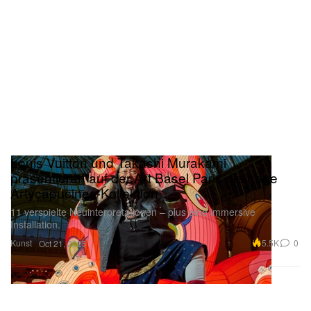
Louis Vuitton und Takashi Murakami
präsentieren auf der Art Basel Paris die neue
Artycapucines-Kollektion
11 verspielte Neuinterpretationen – plus eine immersive
Installation.
Kunst
5.5K
0
Oct 21, 2025