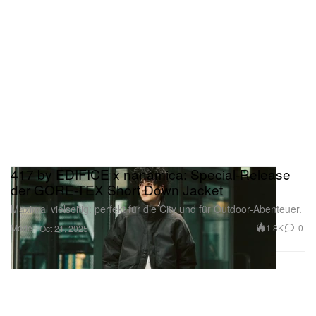
417 by EDIFICE x nanamica: Special-Release
der GORE-TEX Short Down Jacket
Maximal vielseitig: perfekt für die City und für Outdoor-Abenteuer.
Mode
1.8K
0
Oct 21, 2025