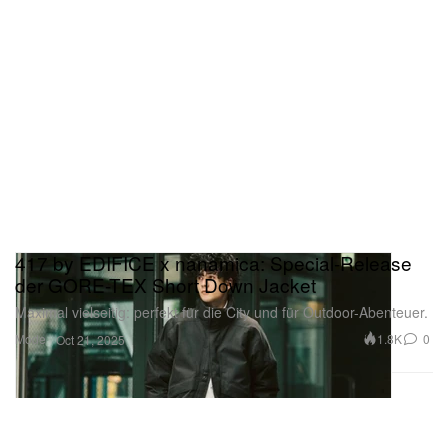
417 by EDIFICE x nanamica: Special-Release
der GORE-TEX Short Down Jacket
Maximal vielseitig: perfekt für die City und für Outdoor-Abenteuer.
Mode
1.8K
0
Oct 21, 2025