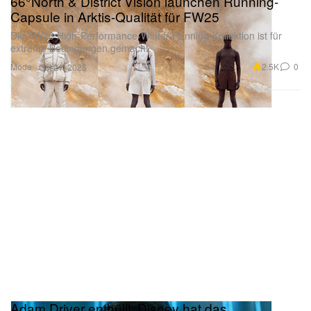
66°North & District Vision launchen Running-
Capsule in Arktis-Qualität für FW25
Die FW25 High-Performance-Winter-Running-Kollektion ist für
extreme Bedingungen gemacht.
Mode
2.5K
0
Oct 21, 2025
Adam Driver enthüllt: Disney hat das