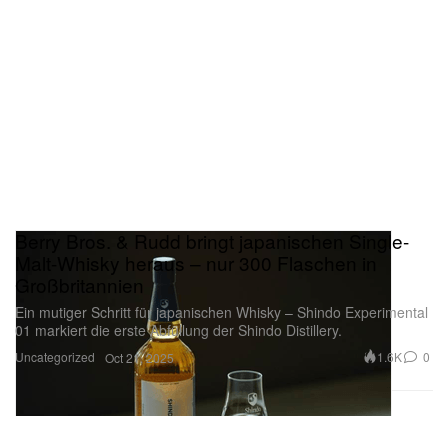
Berry Bros. & Rudd bringt japanischen Single-
Malt-Whisky heraus – nur 300 Flaschen in
Großbritannien
Ein mutiger Schritt für japanischen Whisky – Shindo Experimental
01 markiert die erste Abfüllung der Shindo Distillery.
Uncategorized
1.6K
0
Oct 21, 2025