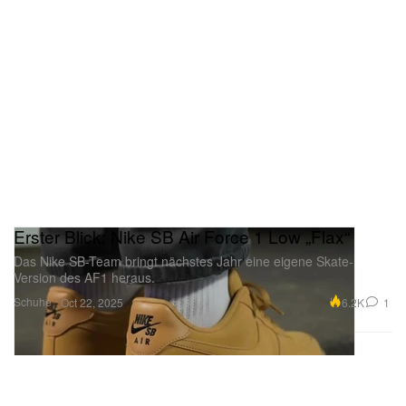
Erster Blick: Nike SB Air Force 1 Low „Flax“
Das Nike SB-Team bringt nächstes Jahr eine eigene Skate-
Version des AF1 heraus.
Schuhe
6.2K
1
Oct 22, 2025