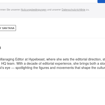
immen Sie unseren
Nutzungsbedingungen
und unserer
Datenschutzrichtlinie
zu.
Y SANTANA
n
Managing Editor at Hypebeast, where she sets the editorial direction, 
e HQ team. With a decade of editorial experience, she brings both a stor
gist's eye — spotlighting the figures and movements that shape the cult