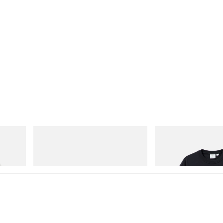
On
Gramicci
Cloudmonster 1
One Point Logo Tee
Jetzt einkaufen
Jetzt einkaufen