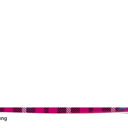
Court
ung