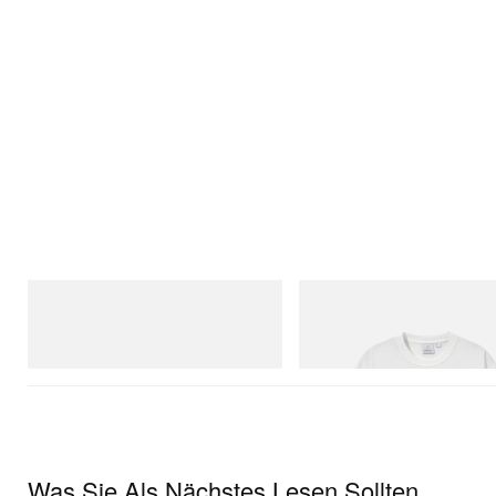
adidas Originals
Gramicci
SAMBA OG
Joker Tee
Jetzt einkaufen
Jetzt einkaufen
Was Sie Als Nächstes Lesen Sollten