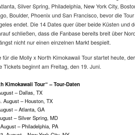
tlanta, Silver Spring, Philadelphia, New York City, Bosto
go, Boulder, Phoenix und San Francisco, bevor die Tour
geles endet. Die 14 Dates quer über beide Küsten und d
rauf schließen, dass die Fanbase bereits breit über No
 längst nicht nur einen einzelnen Markt bespielt.
e für die Molly x North Kimokawaii Tour startet heute, de
le Tickets beginnt am Freitag, den 19. Juni.
th Kimokawaii Tour“ – Tour-Daten
August – Dallas, TX
. August – Houston, TX
ugust – Atlanta, GA
ugust – Silver Spring, MD
 August – Philadelphia, PA
3. August – New York City, NY