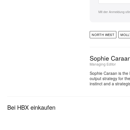
Mit der Anmeldung st
NORTH WEST
MOLL
Sophie Caraa
Managing Editor
Sophie Caraan is the 
output strategy for th
instinct and a strate
Bei HBX einkaufen