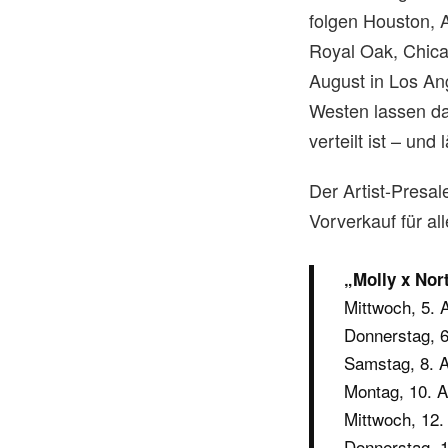
folgen Houston, A
Royal Oak, Chica
August in Los An
Westen lassen da
verteilt ist – und
Der Artist-Presal
Vorverkauf für al
„Molly x Nor
Mittwoch, 5. 
Donnerstag, 6
Samstag, 8. A
Montag, 10. A
Mittwoch, 12.
Donnerstag, 1