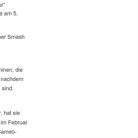
ur“
e am 5.
mmer Smash
“
inen, die
, nachdem
 sind.
, hat sie
r
 im Februar
Cameo-