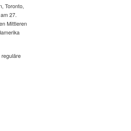
n, Toronto,
 am 27.
en Mittleren
rdamerika
r reguläre