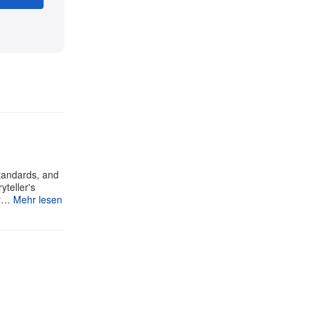
standards, and
yteller's
ur…
Mehr lesen