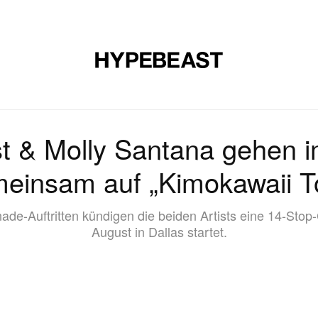
E
SCHUHE
KUNST
DESIGN
MUSIK
LIFESTYLE
S
t & Molly Santana gehen
einsam auf „Kimokawaii T
ade-Auftritten kündigen die beiden Artists eine 14-Stop
August in Dallas startet.