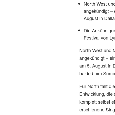
North West und
angekündigt – 
August in Dall
Die Ankündigun
Festival von L
North West und M
angekündigt – ei
am 5. August in 
beide beim Summe
Für North fällt d
Entwicklung, die
komplett selbst 
erschienene Sin