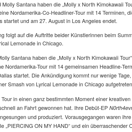
 Molly Santana haben die „Molly x North Kimokawaii To
eine Nordamerika-Co-Headliner-Tour mit 14 Terminen, di
as startet und am 27. August in Los Angeles endet.
g folgt auf die Auftritte beider Künstlerinnen beim Su
yrical Lemonade in Chicago.
olly Santana haben die „Molly x North Kimokawaii Tour
ne Nordamerika-Tour mit 14 gemeinsamen Headline-Term
Dallas startet. Die Ankündigung kommt nur wenige Tage
r Smash von Lyrical Lemonade in Chicago aufgetreten
ie Tour in einen ganz bestimmten Moment einer kreativen
 schnell an Fahrt gewonnen hat. Ihre Debüt-EP
N0rth4ev
eingesungen und produziert. Vorausgegangen waren ihre
gle „PIERCING ON MY HAND“ und ein überraschender 