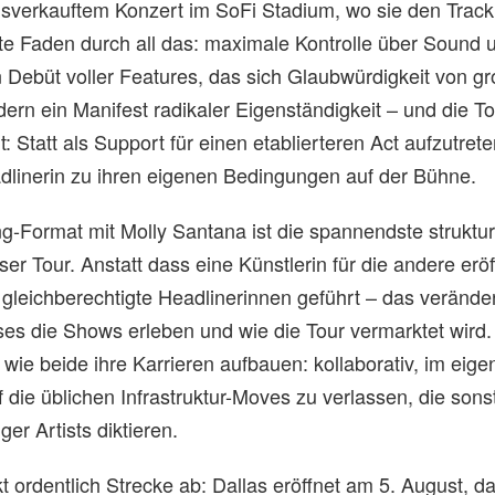
ausverkauftem Konzert im SoFi Stadium, wo sie den Track 
te Faden durch all das: maximale Kontrolle über Sound u
n Debüt voller Features, das sich Glaubwürdigkeit von g
ern ein Manifest radikaler Eigenständigkeit – und die To
: Statt als Support für einen etablierteren Act aufzutrete
dlinerin zu ihren eigenen Bedingungen auf der Bühne.
g-Format mit Molly Santana ist die spannendste struktur
er Tour. Anstatt dass eine Künstlerin für die andere eröf
gleichberechtigte Headlinerinnen geführt – das veränder
ses die Shows erleben und wie die Tour vermarktet wird.
, wie beide ihre Karrieren aufbauen: kollaborativ, im ei
 die üblichen Infrastruktur-Moves zu verlassen, die sonst
er Artists diktieren.
 ordentlich Strecke ab: Dallas eröffnet am 5. August, d