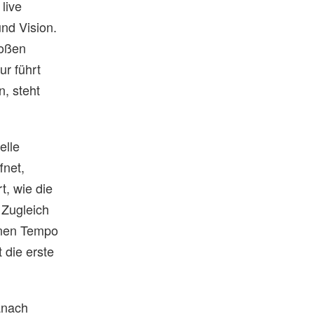
live
nd Vision.
roßen
ur führt
n, steht
elle
fnet,
t, wie die
 Zugleich
genen Tempo
 die erste
anach