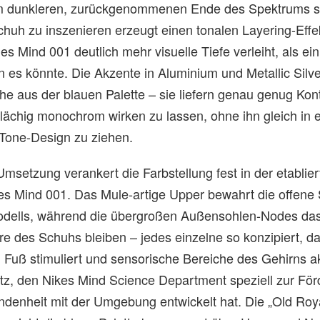
m dunkleren, zurückgenommenen Ende des Spektrums si
huh zu inszenieren erzeugt einen tonalen Layering-Effek
es Mind 001 deutlich mehr visuelle Tiefe verleiht, als ein
 es könnte. Die Akzente in Aluminium und Metallic Silve
he aus der blauen Palette – sie liefern genau genug Kon
lächig monochrom wirken zu lassen, ohne ihn gleich in e
-Tone-Design zu ziehen.
Umsetzung verankert die Farbstellung fest in der etablie
s Mind 001. Das Mule-artige Upper bewahrt die offene 
Modells, während die übergroßen Außensohlen-Nodes da
re des Schuhs bleiben – jedes einzelne so konzipiert, da
 Fuß stimuliert und sensorische Bereiche des Gehirns akt
z, den Nikes Mind Science Department speziell zur Fö
denheit mit der Umgebung entwickelt hat. Die „Old Roy