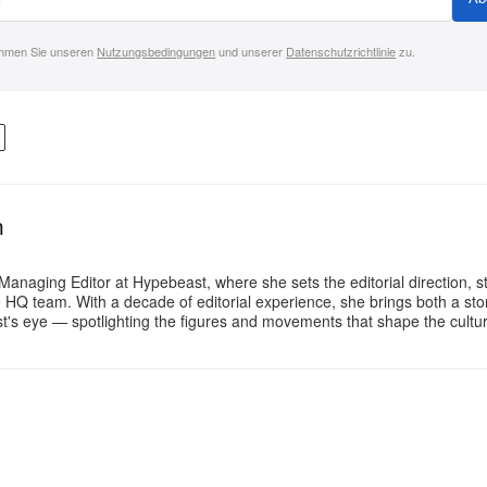
immen Sie unseren
Nutzungsbedingungen
und unserer
Datenschutzrichtlinie
zu.
n
Managing Editor at Hypebeast, where she sets the editorial direction, 
e HQ team. With a decade of editorial experience, she brings both a stor
gist's eye — spotlighting the figures and movements that shape the cult