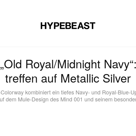
E
SCHUHE
KUNST
DESIGN
MUSIK
LIFESTYLE
S
„Old Royal/Midnight Navy“
treffen auf Metallic Silver
Colorway kombiniert ein tiefes Navy- und Royal‑Blue‑U
 auf dem Mule-Design des Mind 001 und seinem besond