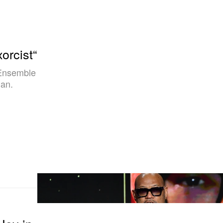
orcist“
 Ensemble
 an.