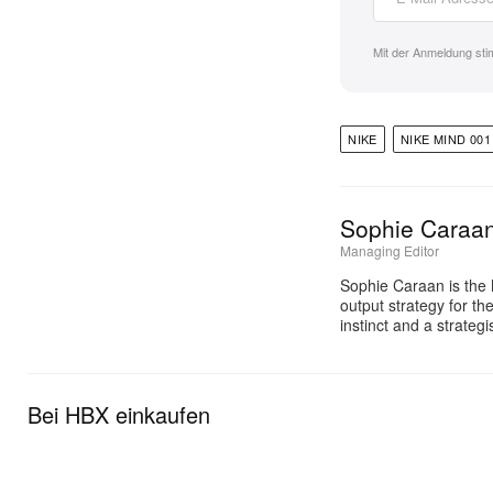
Mit der Anmeldung st
NIKE
NIKE MIND 001
Sophie Caraa
Managing Editor
Sophie Caraan is the 
output strategy for th
instinct and a strate
Bei HBX einkaufen