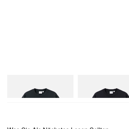
Gramicci
Gramicci
Flame Tee
One Point Logo Tee
Jetzt einkaufen
Jetzt einkaufen