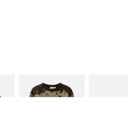
Gramicci
adidas Originals
Mohair Splatter Sweater
Handball Spezial Loafer
Jetzt einkaufen
Jetzt einkaufen