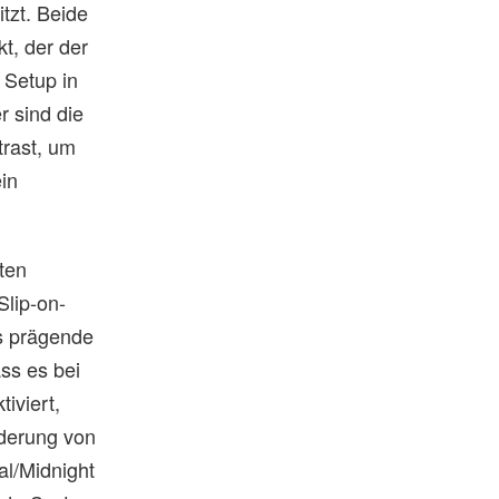
tzt. Beide
t, der der
 Setup in
r sind die
trast, um
in
rten
Slip-on-
s prägende
ss es bei
iviert,
rderung von
al/Midnight