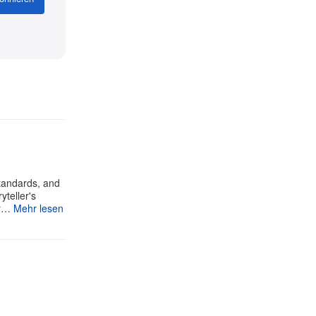
standards, and
yteller's
ur…
Mehr lesen