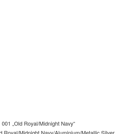
 001 „Old Royal/Midnight Navy“
d Royal/Midnight Navy/Aluminium/Metallic Silver