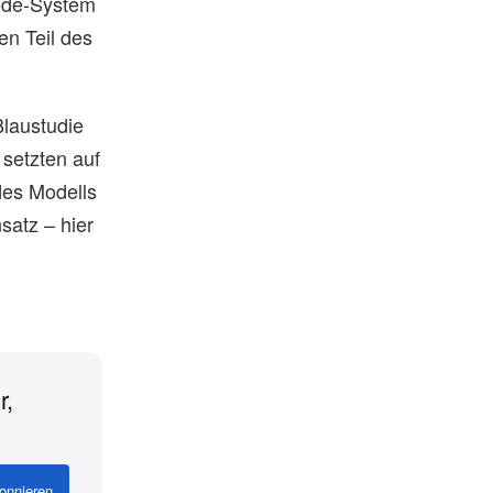
Node-System
en Teil des
Blaustudie
 setzten auf
 des Modells
satz – hier
r,
onnieren