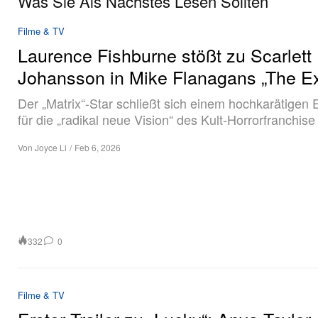
Was Sie Als Nächstes Lesen Sollten
Filme & TV
Laurence Fishburne stößt zu Scarlett
Johansson in Mike Flanagans „The Ex
Der „Matrix“-Star schließt sich einem hochkarätigen
für die „radikal neue Vision“ des Kult-Horrorfranchise
Von
Joyce Li
/
Feb 6, 2026
332
0
Filme & TV