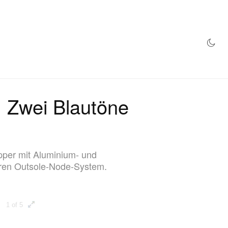
TORE
: Zwei Blautöne
pper mit Aluminium- und
eren Outsole-Node-System.
1 of 5