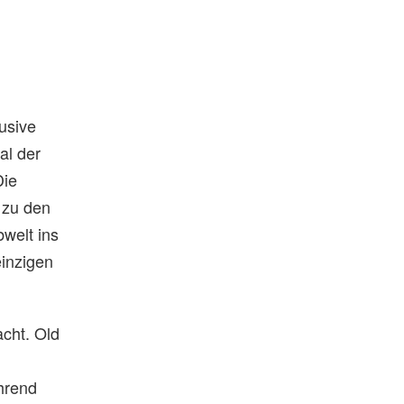
usive
al der
Die
 zu den
welt ins
einzigen
acht. Old
ährend