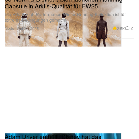
Capsule in Arktis-Qualität für FW25
Die FW25 High-Performance-Winter-Running-Kollektion ist für
extreme Bedingungen gemacht.
Mode
2.5K
0
Oct 21, 2025
Adam Driver enthüllt: Disney hat das