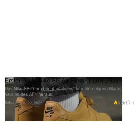
Erster Blick: Nike SB Air Force 1 Low „Flax“
Das Nike SB-Team bringt nächstes Jahr eine eigene Skate-
Version des AF1 heraus.
Schuhe
6.2K
1
Oct 22, 2025