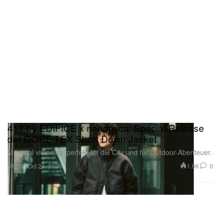
417 by EDIFICE x nanamica: Special-Release
der GORE-TEX Short Down Jacket
Maximal vielseitig: perfekt für die City und für Outdoor-Abenteuer.
Mode
1.8K
0
Oct 21, 2025