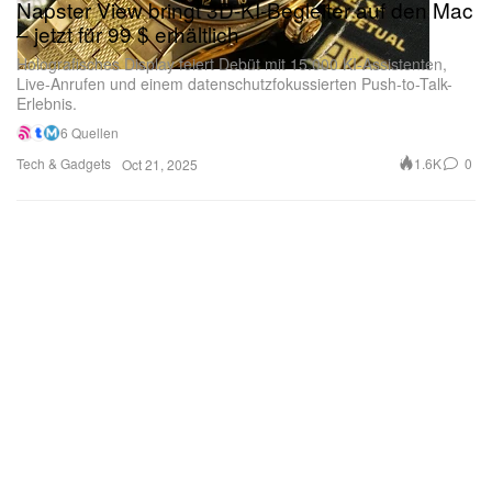
Napster View bringt 3D-KI-Begleiter auf den Mac
– jetzt für 99 $ erhältlich
Holografisches Display feiert Debüt mit 15.000 KI-Assistenten,
Live-Anrufen und einem datenschutzfokussierten Push-to-Talk-
Erlebnis.
6 Quellen
Tech & Gadgets
1.6K
0
Oct 21, 2025