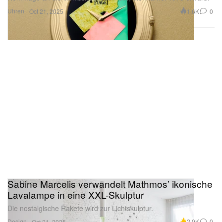
Uhren
1.6K
0
Oct 21, 2025
Sabine Marcelis verwandelt Mathmos’ ikonische
Lavalampe in eine XXL-Skulptur
Die nostalgische Rakete wird zur Lichtskulptur.
Design
2.0K
0
Oct 21, 2025