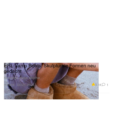
ERL Vamp Boots: Skulpturale Formen neu
gedacht
Kommen diese Woche.
Schuhe
3.1K
1
Oct 21, 2025