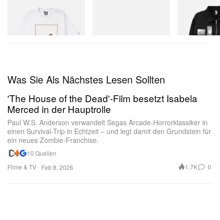
INITIAL
Puma
INITIAL
Billionaire Boys Club X Initial
H-Street Once-A-Year
Billionaire Boys 
D Cotton T-Shirt 2
D Cotton Jacket
Jetzt einkaufen
Jetzt einkaufen
Jetzt einkaufen
Was Sie Als Nächstes Lesen Sollten
'The House of the Dead'-Film besetzt Isabela
Merced in der Hauptrolle
Paul W.S. Anderson verwandelt Segas Arcade-Horrorklassiker in
Diesen Beitrag auf Instagram ansehen
einen Survival-Trip in Echtzeit – und legt damit den Grundstein für
ein neues Zombie-Franchise.
10 Quellen
Filme & TV
1.7K
0
Feb 8, 2026