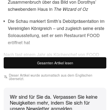
Zusammenbruch über das Bild von Dorothys
’
schwebendem Haus in
The Wizard of Oz
Die Schau markiert Smith
’
s Debütpräsentation im
Vereinigten Königreich – und zugleich seine erste
Soloausstellung, seit er sein Restaurant FOOD
eröffnet hat
Nach fast einem Jahr als Küchenchef von FOOD
kehrt Lucien Smith mit
Burn Down the House
,
Gesamten Artikel lesen
seiner ersten Solo-Schau im Vereinigten Königreich
bei Kearsey & Gold, zur Leinwand zurück. Noch bis
Dieser Artikel wurde automatisch aus dem Englischen
übersetzt.
zum 17. Juli zu sehen, präsentiert sie eine neue
Serie von Airbrush-Gemälden, die sich um ein
Wir sind für Sie da. Verpassen Sie keine
einziges Motiv drehen: Dorothys
’
Haus, das vom
Neuigkeiten mehr, indem Sie sich für
Himmel stürzt, aus
The Wizard of Oz
.
unsere Newsletter anmelden.