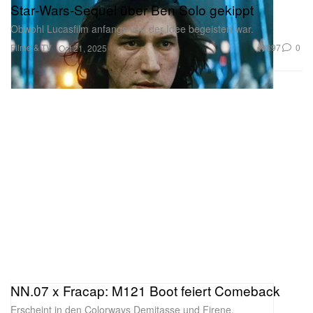
Star‑Wars‑Sequel über Ben Solo gekippt
Obwohl Lucasfilm anfangs von der Idee begeistert war.
Filme & TV
897
0
Oct 21, 2025
NN.07 x Fracap: M121 Boot feiert Comeback
Erscheint in den Colorways Demitasse und Firene.