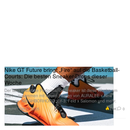
Nike GT Future bringt „Fire“ auf die Basketball-
Courts: Die besten Sneaker-Drops dieser
Woche
Der lang erwartete Performance-Sneaker ist diese Woche am
Start – zusammen mit neuen Paaren von AURALEE x New
Balance, NEIGHBORHOOD x Y-3, Feid x Salomon und mehr.
Schuhe
2.9K
0
Oct 21, 2025