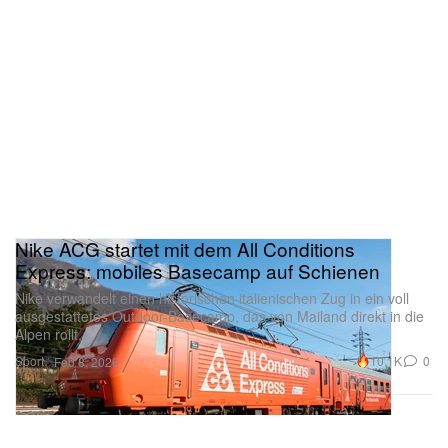
Nike ACG startet mit dem All Conditions
Express: mobiles Basecamp auf Schienen
Nike verwandelt einen historischen italienischen Zug in ein voll
ausgestattetes Outdoor-Basecamp, das von Mailand direkt in die
Alpen rollt.
Sport
10.1K
0
Feb 8, 2026