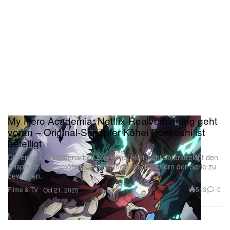
My Hero Academia: Netflix-Realverfilmung geht
voran – Original-Schöpfer Kōhei Horikoshi ist
beteiligt
Die enge Zusammenarbeit von Kōhei Horikoshi unterstreicht den
Anspruch, den emotionalen und thematischen Kern der Serie zu
bewahren.
Filme & TV
513
0
Oct 21, 2025