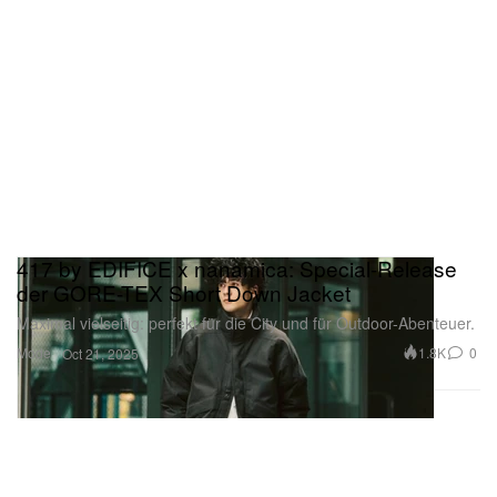
417 by EDIFICE x nanamica: Special-Release
der GORE-TEX Short Down Jacket
Maximal vielseitig: perfekt für die City und für Outdoor-Abenteuer.
Mode
1.8K
0
Oct 21, 2025