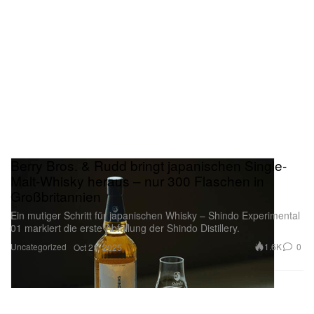
Berry Bros. & Rudd bringt japanischen Single-
Malt-Whisky heraus – nur 300 Flaschen in
Großbritannien
Ein mutiger Schritt für japanischen Whisky – Shindo Experimental
01 markiert die erste Abfüllung der Shindo Distillery.
Uncategorized
1.6K
0
Oct 21, 2025