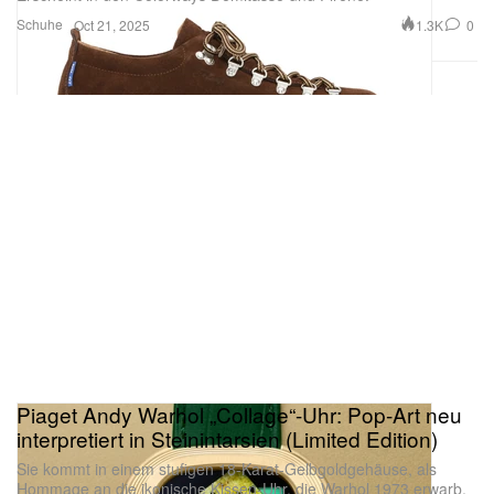
Schuhe
1.3K
0
Oct 21, 2025
Piaget Andy Warhol „Collage“-Uhr: Pop-Art neu
interpretiert in Steinintarsien (Limited Edition)
Sie kommt in einem stufigen 18-Karat-Gelbgoldgehäuse, als
Hommage an die ikonische Kissen-Uhr, die Warhol 1973 erwarb.