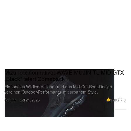
Mizuno x nonnative: WAVE MUJIN TL MID GTX
„Black“ feiert Comeback
Ein tonales Wildleder-Upper und das Mid-Cut-Boot-Design
vereinen Outdoor-Performance mit urbanem Style.
Schuhe
9.4K
0
Oct 21, 2025