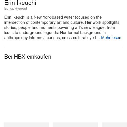
als „overnight success“ neu entdeckt und geschärft
Erin Ikeuchi
hat. Er zog sich nach Montauk zurück, um noch
Editor, Hypeart
einmal ganz von vorn zu beginnen, und gründete
Erin Ikeuchi is a New York-based writer focused on the
intersection of contemporary art and culture. Her work spotlights
auf diesem Weg Serving the People, seine auf
stories, people and moments powering art’s new league, from
icons to underground legends. Her formal background in
Künstlerinnen und Künstler fokussierte Non-Profit-
anthropology informs a curious, cross-cultural eye f…
Mehr lesen
Organisation. Er
’
s ist inzwischen nach New York
zurückgekehrt, wo er sein Restaurant FOOD leitet,
Bei HBX einkaufen
das ebenfalls mit Airbrush-Arbeiten ausgestattet ist.
Burn Down the House markiert Smith
’
s erste
Ausstellung, seit er das Haus im vergangenen
Herbst eröffnet hat.