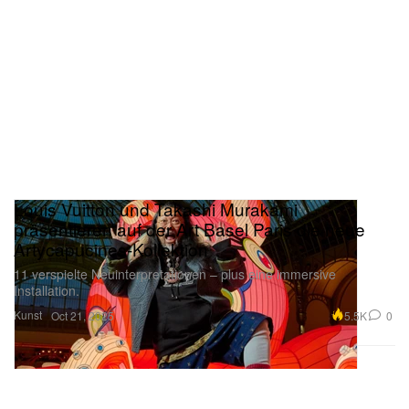
Louis Vuitton und Takashi Murakami
präsentieren auf der Art Basel Paris die neue
Artycapucines-Kollektion
11 verspielte Neuinterpretationen – plus eine immersive
Installation.
Kunst
5.5K
0
Oct 21, 2025