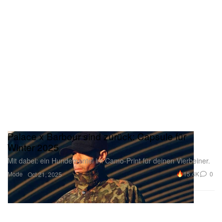
Palace x Barbour sind zurück: Capsule für
Winter 2025
Mit dabei: ein Hundemantel im Camo-Print für deinen Vierbeiner.
Mode
15.4K
0
Oct 21, 2025