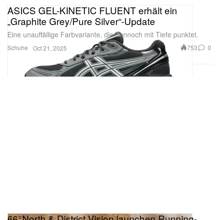
ASICS GEL-KINETIC FLUENT erhält ein
„Graphite Grey/Pure Silver“-Update
Eine unauffällige Farbvariante, die dennoch mit Tiefe punktet.
Schuhe
753
0
Oct 21, 2025
66°North & District Vision launchen Running-