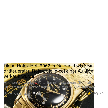
Diese Rolex Ref. 6062 in Gelbgold wird zur
drittteuersten Rolex, die je bei einer Auktion
verkauft wurde
Eine von nur wenigen Varianten mit schwarzem Zifferblatt,
Diamantindizes und originalem 18-karätigem „Tile“-Armband.
Uhren
2.5K
0
Oct 21, 2025