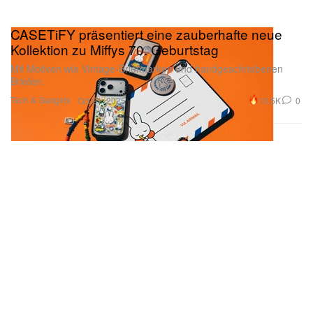
CASETiFY präsentiert eine zauberhafte neue
Kollektion zu Miffys 70. Geburtstag
Mit Motiven wie Vintage-Briefmarken und handgeschriebenen
Briefen.
Tech & Gadgets
10.5K
0
Oct 21, 2025