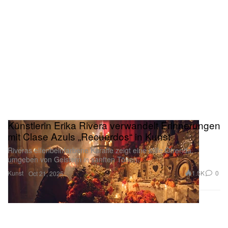
Künstlerin Erika Rivera verwandelt Erinnerungen
mit Clase Azuls „Recuerdos“ in Kunst
Riveras elfenbeinfarbene Karaffe zeigt eine stille Ofrenda,
umgeben von Geistern in sanften Tönen.
Kunst
1.5K
0
Oct 21, 2025