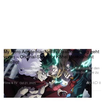
My Hero Academia: Netflix-Realverfilmung geht
voran – Original-Schöpfer Kōhei Horikoshi ist
beteiligt
Die enge Zusammenarbeit von Kōhei Horikoshi unterstreicht den
Anspruch, den emotionalen und thematischen Kern der Serie zu
bewahren.
Filme & TV
513
0
Oct 21, 2025