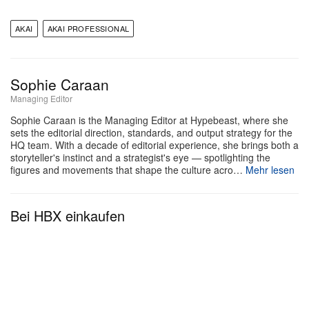
realistisch leisten können. Der 8‑Kern‑Prozessor in
Kombination mit 4 GB RAM und 64 GB internem
AKAI
AKAI PROFESSIONAL
Speicher verkürzt Ladezeiten und erweitert die
Projektkapazität – mit Support für bis zu 32
Sophie Caraan
gleichzeitige Plugin‑Instrumente und 16
Managing Editor
Stereo‑Audiotracks, ganz ohne Computer in der
Sophie Caraan is the Managing Editor at Hypebeast, where she
Kette. MPC 3.9 OS nutzt diese Reserven mit einem
sets the editorial direction, standards, and output strategy for the
vollwertigen Linear Arranger, der DAW‑ähnliches
HQ team. With a decade of editorial experience, she brings both a
storyteller's instinct and a strategist's eye — spotlighting the
Arrangieren direkt auf die Hardware bringt, einer
figures and movements that shape the culture acro…
Mehr lesen
integrierten Oszillator‑Engine für interne Synthese
und einer erweiterten Ableton‑Live‑Interoperabilität
Bei HBX einkaufen
via direktem Projekt‑Import und ‑Export. Ein
7‑Zoll‑Multitouch‑Display in Vollfarbe übernimmt die
Navigation auf beiden Geräten, während USB‑C die
24×24‑Mehrkanal‑Audiostreams, das erweiterte
32‑Kanal‑MIDI‑I/O sowie vollständigen Host‑ und