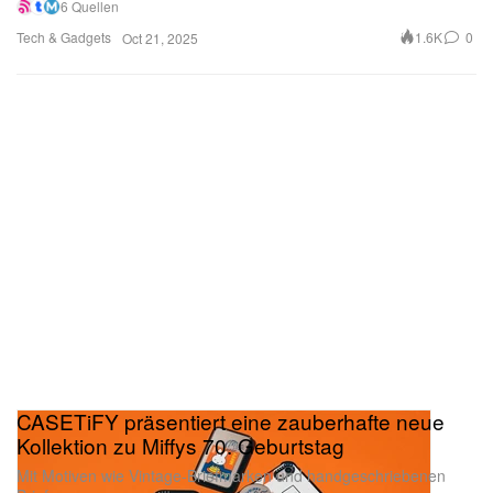
6 Quellen
Tech & Gadgets
1.6K
0
Oct 21, 2025
CASETiFY präsentiert eine zauberhafte neue
Kollektion zu Miffys 70. Geburtstag
Mit Motiven wie Vintage-Briefmarken und handgeschriebenen