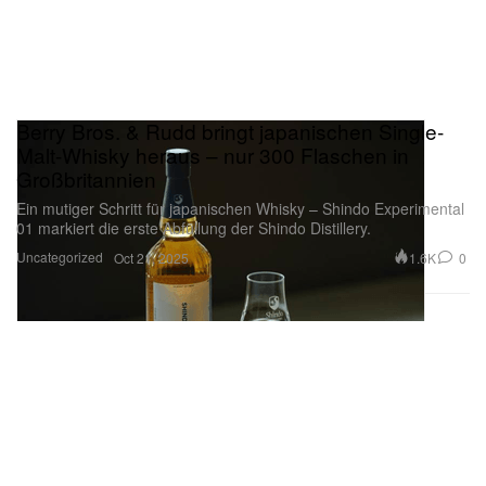
Berry Bros. & Rudd bringt japanischen Single-
Malt-Whisky heraus – nur 300 Flaschen in
Großbritannien
Ein mutiger Schritt für japanischen Whisky – Shindo Experimental
01 markiert die erste Abfüllung der Shindo Distillery.
Uncategorized
1.6K
0
Oct 21, 2025