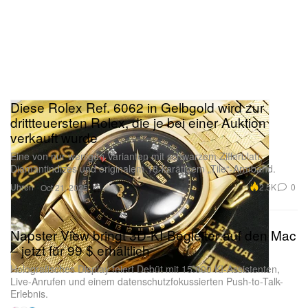
Diese Rolex Ref. 6062 in Gelbgold wird zur
drittteuersten Rolex, die je bei einer Auktion
verkauft wurde
Eine von nur wenigen Varianten mit schwarzem Zifferblatt,
Diamantindizes und originalem 18-karätigem „Tile“-Armband.
Uhren
2.5K
0
Oct 21, 2025
Napster View bringt 3D-KI-Begleiter auf den Mac
– jetzt für 99 $ erhältlich
Holografisches Display feiert Debüt mit 15.000 KI-Assistenten,
Live-Anrufen und einem datenschutzfokussierten Push-to-Talk-
Erlebnis.