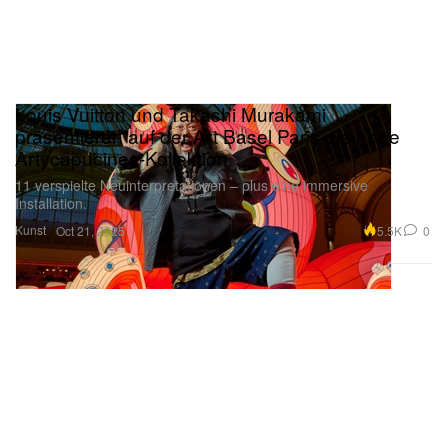
Louis Vuitton und Takashi Murakami
präsentieren auf der Art Basel Paris die neue
Artycapucines-Kollektion
11 verspielte Neuinterpretationen – plus eine immersive
Installation.
Kunst
5.5K
0
Oct 21, 2025