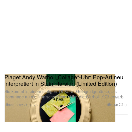
Piaget Andy Warhol „Collage“-Uhr: Pop-Art neu
interpretiert in Steinintarsien (Limited Edition)
Sie kommt in einem stufigen 18-Karat-Gelbgoldgehäuse, als
Hommage an die ikonische Kissen-Uhr, die Warhol 1973 erwarb.
Uhren
1.6K
0
Oct 21, 2025