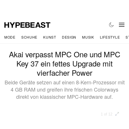
MODE
SCHUHE
KUNST
DESIGN
MUSIK
LIFESTYLE
S
Akai verpasst MPC One und MPC
Key 37 ein fettes Upgrade mit
vierfacher Power
Beide Geräte setzen auf einen 8‑Kern‑Prozessor mit
4 GB RAM und greifen ihre frischen Colorways
direkt von klassischer MPC‑Hardware auf.
1 of 12