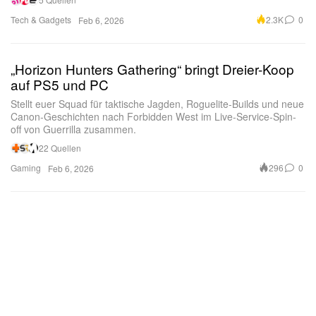
Synth‑Action‑Klaviatur mit Aftertouch, Pitch‑Bend‑
Tech & Gadgets
und Modulationsrad, kombiniert mit demselben
2.3K
0
Feb 6, 2026
16‑Pad‑Layout – für Producer, die melodisch
arbeiten und dennoch das komplette
„Horizon Hunters Gathering“ bringt Dreier-Koop
auf PS5 und PC
MPC‑Ökosystem direkt unter den Fingerspitzen
spüren wollen. Ihr Plugin‑Line‑up aus 13
Stellt euer Squad für taktische Jagden, Roguelite-Builds und neue
Canon-Geschichten nach Forbidden West im Live-Service-Spin-
Instrumenten erweitert die gemeinsame Basis um
off von Guerrilla zusammen.
OPX‑4, Jura und Sub Factory, während ihre 6
22 Quellen
Expansion‑Packs klar in Richtung Synthese‑Fokus
Gaming
296
0
Feb 6, 2026
gehen – etwa mit Gemini Future Classic Synths und
Orion Future Classic Workstations.
Die Farbentscheidungen erzählen hier eine klare
Geschichte. Die MPC One G2 zitiert das blaue
Finish der MPC4000 und MPC1000 – zwei
Maschinen, die die Beatmaking‑Kultur der