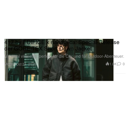
417 by EDIFICE x nanamica: Special-Release
der GORE-TEX Short Down Jacket
Maximal vielseitig: perfekt für die City und für Outdoor-Abenteuer.
Mode
1.8K
0
Oct 21, 2025