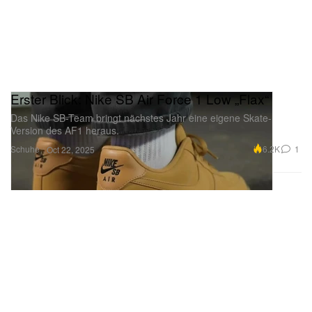
Erster Blick: Nike SB Air Force 1 Low „Flax“
Das Nike SB-Team bringt nächstes Jahr eine eigene Skate-
Version des AF1 heraus.
Schuhe
6.2K
1
Oct 22, 2025