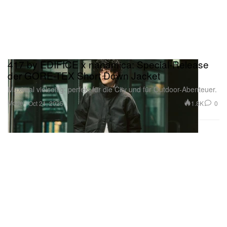
417 by EDIFICE x nanamica: Special-Release
der GORE-TEX Short Down Jacket
Maximal vielseitig: perfekt für die City und für Outdoor-Abenteuer.
Mode
1.8K
0
Oct 21, 2025