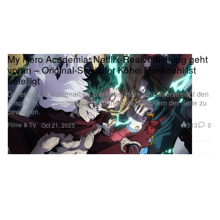
My Hero Academia: Netflix-Realverfilmung geht
voran – Original-Schöpfer Kōhei Horikoshi ist
beteiligt
Die enge Zusammenarbeit von Kōhei Horikoshi unterstreicht den
Anspruch, den emotionalen und thematischen Kern der Serie zu
bewahren.
Filme & TV
513
0
Oct 21, 2025