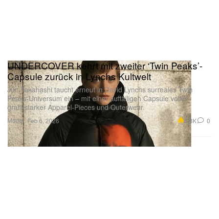
sofort weltweit über autorisierte Händler und
ausgewählte Musikfachhändler erhältlich.
UNDERCOVER kehrt mit zweiter ‘Twin Peaks’-
Capsule zurück in Lynchs Kultwelt
Jun Takahashi taucht erneut in David Lynchs surreales Twin
Peaks-Universum ein – mit einer auffälligen Capsule voller
grafikstarker Apparel-Pieces und Outerwear.
Mode
5.8K
0
Feb 6, 2026