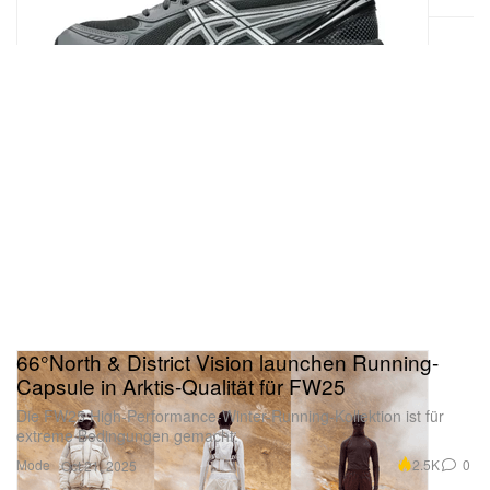
66°North & District Vision launchen Running-
Capsule in Arktis-Qualität für FW25
Die FW25 High-Performance-Winter-Running-Kollektion ist für
extreme Bedingungen gemacht.
Mode
2.5K
0
Oct 21, 2025