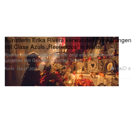
Künstlerin Erika Rivera verwandelt Erinnerungen
mit Clase Azuls „Recuerdos“ in Kunst
Riveras elfenbeinfarbene Karaffe zeigt eine stille Ofrenda,
umgeben von Geistern in sanften Tönen.
Kunst
1.5K
0
Oct 21, 2025