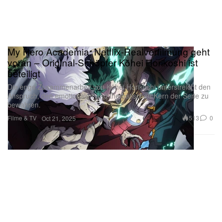
My Hero Academia: Netflix-Realverfilmung geht
voran – Original-Schöpfer Kōhei Horikoshi ist
beteiligt
Die enge Zusammenarbeit von Kōhei Horikoshi unterstreicht den
Anspruch, den emotionalen und thematischen Kern der Serie zu
bewahren.
Filme & TV
513
0
Oct 21, 2025