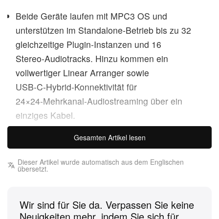
Beide Geräte laufen mit MPC3 OS und
unterstützen im Standalone‑Betrieb bis zu 32
gleichzeitige Plugin‑Instanzen und 16
Stereo‑Audiotracks. Hinzu kommen ein
vollwertiger Linear Arranger sowie
USB‑C‑Hybrid‑Konnektivität für
24×24‑Mehrkanal‑Audiostreaming über ein
einziges Kabel.
Gesamten Artikel lesen
Die MPC One G2 greift die ikonische blaue
Farbgebung der MPC4000 und MPC1000 auf,
Dieser Artikel wurde automatisch aus dem Englischen
während sich die MPC Key 37 G2 am
übersetzt.
cremefarbenen Finish der ursprünglichen
MPC‑Hardware aus den späten 1980er‑Jahren
Wir sind für Sie da. Verpassen Sie keine
orientiert.
Neuigkeiten mehr, indem Sie sich für