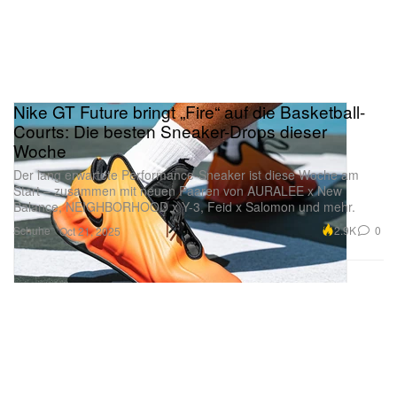
Nike GT Future bringt „Fire“ auf die Basketball-
Courts: Die besten Sneaker-Drops dieser
Woche
Der lang erwartete Performance-Sneaker ist diese Woche am
Start – zusammen mit neuen Paaren von AURALEE x New
Balance, NEIGHBORHOOD x Y-3, Feid x Salomon und mehr.
Schuhe
2.9K
0
Oct 21, 2025