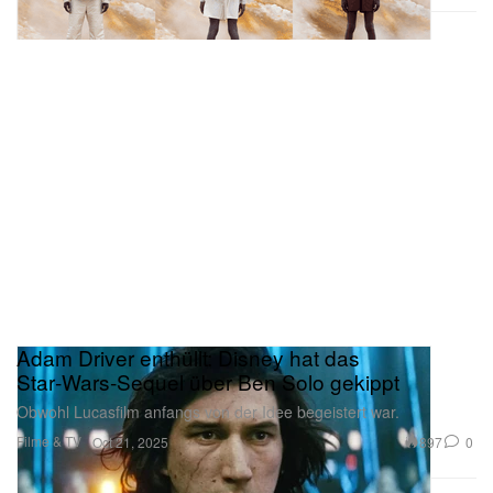
Adam Driver enthüllt: Disney hat das
Star‑Wars‑Sequel über Ben Solo gekippt
Obwohl Lucasfilm anfangs von der Idee begeistert war.
Filme & TV
897
0
Oct 21, 2025