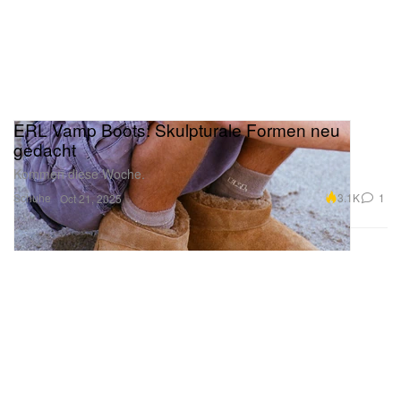
ERL Vamp Boots: Skulpturale Formen neu
gedacht
Kommen diese Woche.
Schuhe
3.1K
1
Oct 21, 2025