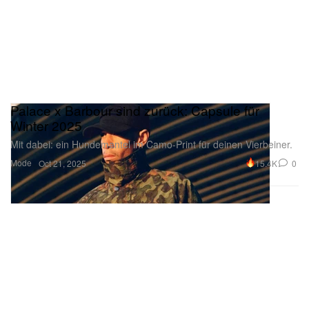
Palace x Barbour sind zurück: Capsule für
Winter 2025
Mit dabei: ein Hundemantel im Camo-Print für deinen Vierbeiner.
Mode
15.4K
0
Oct 21, 2025