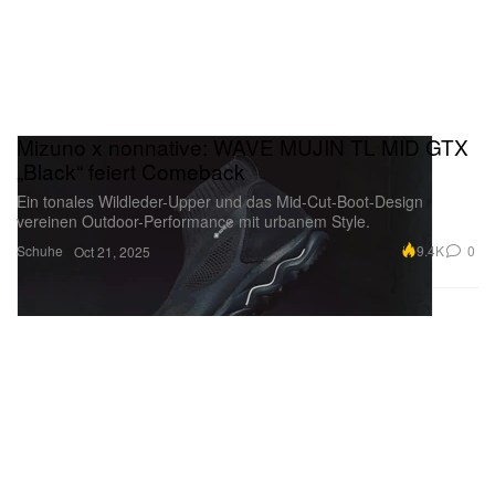
Mizuno x nonnative: WAVE MUJIN TL MID GTX
„Black“ feiert Comeback
Ein tonales Wildleder-Upper und das Mid-Cut-Boot-Design
vereinen Outdoor-Performance mit urbanem Style.
Schuhe
9.4K
0
Oct 21, 2025