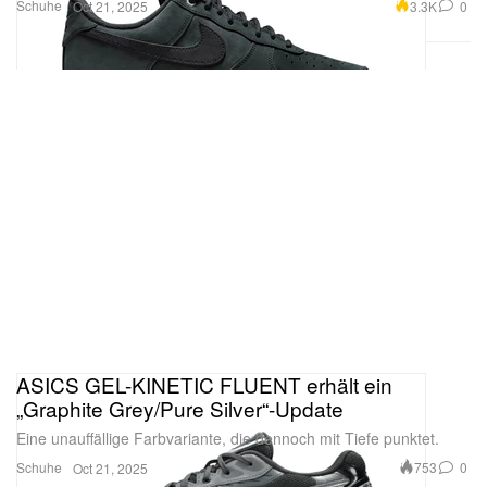
Schuhe
3.3K
0
Oct 21, 2025
ASICS GEL-KINETIC FLUENT erhält ein
„Graphite Grey/Pure Silver“-Update
Eine unauffällige Farbvariante, die dennoch mit Tiefe punktet.
Schuhe
753
0
Oct 21, 2025