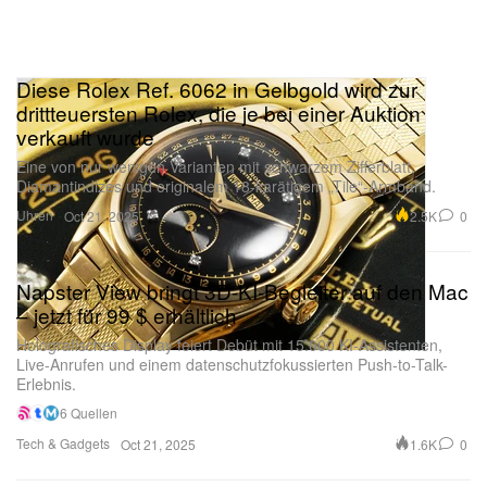
Diese Rolex Ref. 6062 in Gelbgold wird zur
drittteuersten Rolex, die je bei einer Auktion
verkauft wurde
Eine von nur wenigen Varianten mit schwarzem Zifferblatt,
Diamantindizes und originalem 18-karätigem „Tile“-Armband.
Uhren
2.5K
0
Oct 21, 2025
Napster View bringt 3D-KI-Begleiter auf den Mac
– jetzt für 99 $ erhältlich
Holografisches Display feiert Debüt mit 15.000 KI-Assistenten,
Live-Anrufen und einem datenschutzfokussierten Push-to-Talk-
Erlebnis.
6 Quellen
Tech & Gadgets
1.6K
0
Oct 21, 2025