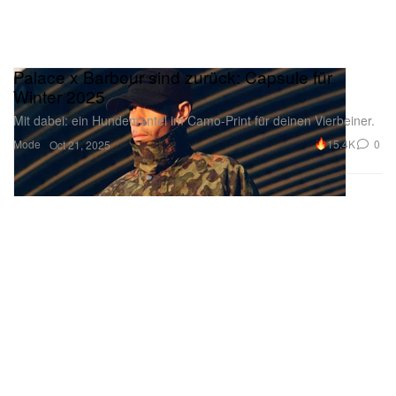
Palace x Barbour sind zurück: Capsule für
Winter 2025
Mit dabei: ein Hundemantel im Camo-Print für deinen Vierbeiner.
Mode
15.4K
0
Oct 21, 2025