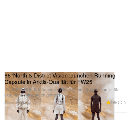
66°North & District Vision launchen Running-
Capsule in Arktis-Qualität für FW25
Die FW25 High-Performance-Winter-Running-Kollektion ist für
extreme Bedingungen gemacht.
Mode
2.5K
0
Oct 21, 2025