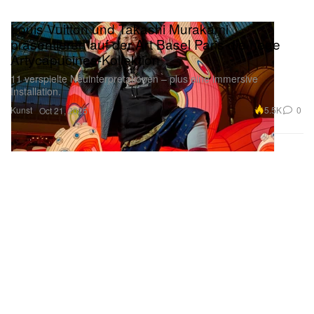
Louis Vuitton und Takashi Murakami
präsentieren auf der Art Basel Paris die neue
Artycapucines-Kollektion
11 verspielte Neuinterpretationen – plus eine immersive
Installation.
Kunst
5.5K
0
Oct 21, 2025