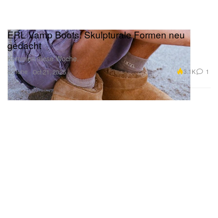
ERL Vamp Boots: Skulpturale Formen neu
gedacht
Kommen diese Woche.
Schuhe
3.1K
1
Oct 21, 2025