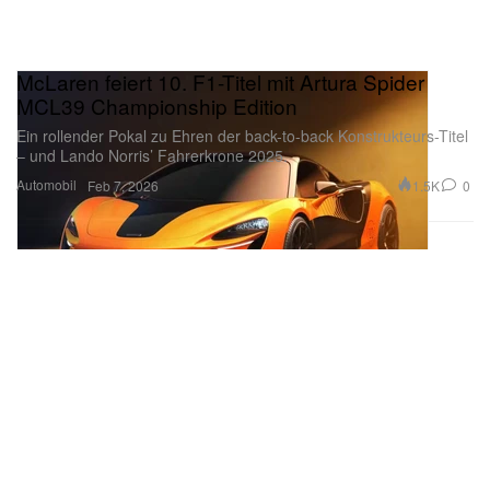
McLaren feiert 10. F1-Titel mit Artura Spider
MCL39 Championship Edition
Ein rollender Pokal zu Ehren der back-to-back Konstrukteurs-Titel
– und Lando Norris’ Fahrerkrone 2025.
Automobil
1.5K
0
Feb 7, 2026