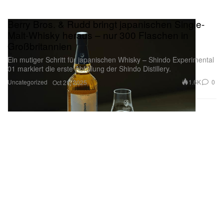
Berry Bros. & Rudd bringt japanischen Single-
Malt-Whisky heraus – nur 300 Flaschen in
Großbritannien
Ein mutiger Schritt für japanischen Whisky – Shindo Experimental
01 markiert die erste Abfüllung der Shindo Distillery.
Uncategorized
1.6K
0
Oct 21, 2025