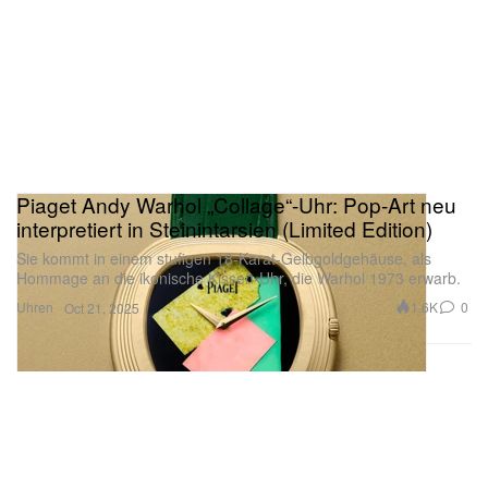
Piaget Andy Warhol „Collage“-Uhr: Pop-Art neu
interpretiert in Steinintarsien (Limited Edition)
Sie kommt in einem stufigen 18-Karat-Gelbgoldgehäuse, als
Hommage an die ikonische Kissen-Uhr, die Warhol 1973 erwarb.
Uhren
1.6K
0
Oct 21, 2025