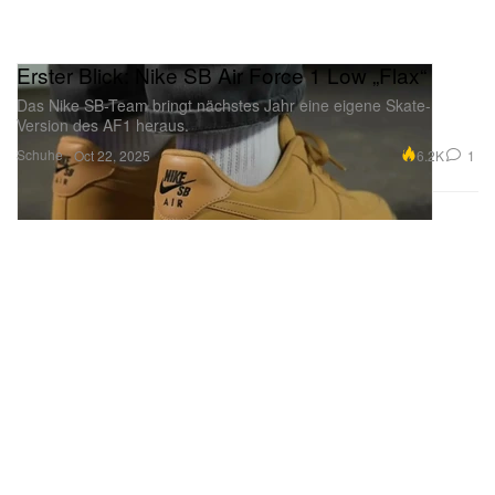
Erster Blick: Nike SB Air Force 1 Low „Flax“
Das Nike SB-Team bringt nächstes Jahr eine eigene Skate-
Version des AF1 heraus.
Schuhe
6.2K
1
Oct 22, 2025