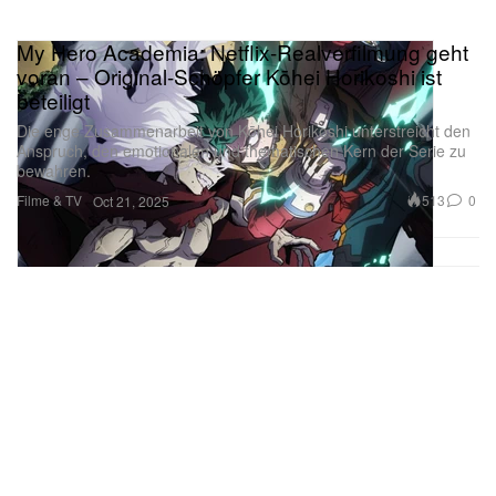
My Hero Academia: Netflix-Realverfilmung geht
voran – Original-Schöpfer Kōhei Horikoshi ist
beteiligt
Die enge Zusammenarbeit von Kōhei Horikoshi unterstreicht den
Anspruch, den emotionalen und thematischen Kern der Serie zu
bewahren.
Filme & TV
513
0
Oct 21, 2025