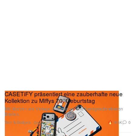
CASETiFY präsentiert eine zauberhafte neue
Kollektion zu Miffys 70. Geburtstag
Mit Motiven wie Vintage-Briefmarken und handgeschriebenen
Briefen.
Tech & Gadgets
10.5K
0
Oct 21, 2025