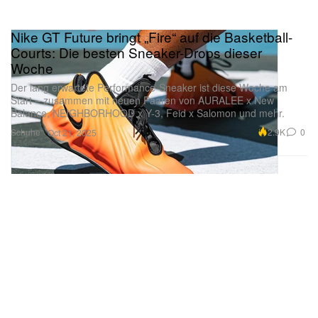
Nike GT Future bringt „Fire“ auf die Basketball-
Courts: Die besten Sneaker-Drops dieser
Woche
Der lang erwartete Performance-Sneaker ist diese Woche am
Start – zusammen mit neuen Paaren von AURALEE x New
Balance, NEIGHBORHOOD x Y-3, Feid x Salomon und mehr.
Schuhe
2.9K
0
Oct 21, 2025