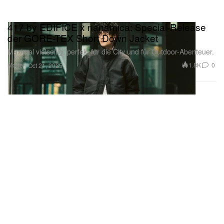
417 by EDIFICE x nanamica: Special-Release
der GORE-TEX Short Down Jacket
Maximal vielseitig: perfekt für die City und für Outdoor-Abenteuer.
Mode
1.8K
0
Oct 21, 2025