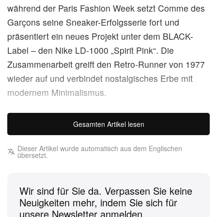
während der Paris Fashion Week setzt Comme des
Garçons seine Sneaker-Erfolgsserie fort und
präsentiert ein neues Projekt unter dem BLACK-
Label – den Nike LD-1000 „Spirit Pink“. Die
Zusammenarbeit greift den Retro-Runner von 1977
wieder auf und verbindet nostalgisches Erbe mit
modernem Minimalismus.
Die Silhouette kommt mit einem schwarzen Mesh-
Gesamten Artikel lesen
Upper, das als zurückhaltende Basis fungiert,
während tonale Veloursleder-Overlays an
Dieser Artikel wurde automatisch aus dem Englischen
übersetzt.
Zehenbereich und Ferse für Struktur und haptische
Tiefe sorgen. Leuchtende „Spirit Pink“-Akzente auf
dem Swoosh und der Midsole setzen einen
Wir sind für Sie da. Verpassen Sie keine
markanten Kontrast und verleihen dem Design
Neuigkeiten mehr, indem Sie sich für
unsere Newsletter anmelden.
Charakter, ohne seine raffinierte Ästhetik zu