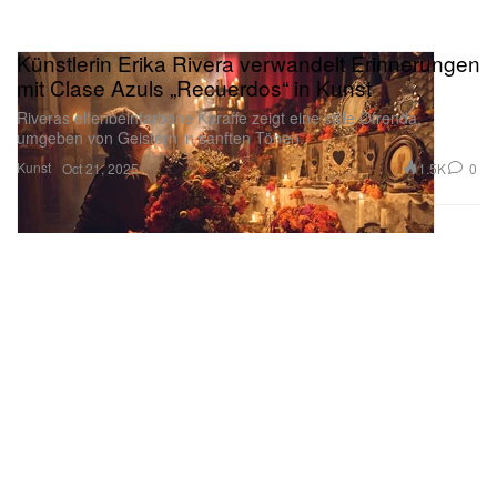
Künstlerin Erika Rivera verwandelt Erinnerungen
mit Clase Azuls „Recuerdos“ in Kunst
Riveras elfenbeinfarbene Karaffe zeigt eine stille Ofrenda,
umgeben von Geistern in sanften Tönen.
Kunst
1.5K
0
Oct 21, 2025