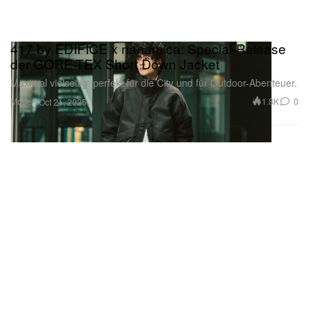
417 by EDIFICE x nanamica: Special-Release
der GORE-TEX Short Down Jacket
Maximal vielseitig: perfekt für die City und für Outdoor-Abenteuer.
Mode
1.8K
0
Oct 21, 2025