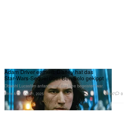
Adam Driver enthüllt: Disney hat das
Star‑Wars‑Sequel über Ben Solo gekippt
Obwohl Lucasfilm anfangs von der Idee begeistert war.
Filme & TV
897
0
Oct 21, 2025