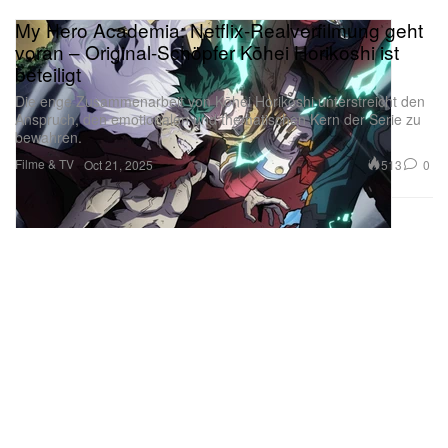
My Hero Academia: Netflix-Realverfilmung geht
voran – Original-Schöpfer Kōhei Horikoshi ist
beteiligt
Die enge Zusammenarbeit von Kōhei Horikoshi unterstreicht den
Anspruch, den emotionalen und thematischen Kern der Serie zu
bewahren.
Filme & TV
513
0
Oct 21, 2025