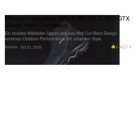
Mizuno x nonnative: WAVE MUJIN TL MID GTX
„Black“ feiert Comeback
Ein tonales Wildleder-Upper und das Mid-Cut-Boot-Design
vereinen Outdoor-Performance mit urbanem Style.
Schuhe
9.4K
0
Oct 21, 2025