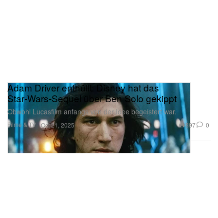
Adam Driver enthüllt: Disney hat das
Star‑Wars‑Sequel über Ben Solo gekippt
Obwohl Lucasfilm anfangs von der Idee begeistert war.
Filme & TV
897
0
Oct 21, 2025