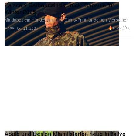
Palace x Barbour sind zurück: Capsule für
Winter 2025
Mit dabei: ein Hundemantel im Camo-Print für deinen Vierbeiner.
Mode
15.4K
0
Oct 21, 2025
Apple und Design Miami starten neue Initiative