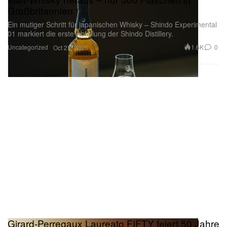
Großbritannien
Ein mutiger Schritt für japanischen Whisky – Shindo Experimental
01 markiert die erste Abfüllung der Shindo Distillery.
Uncategorized
1.6K
0
Oct 21, 2025
Girard-Perregaux Laureato FIFTY feiert 50 Jahre