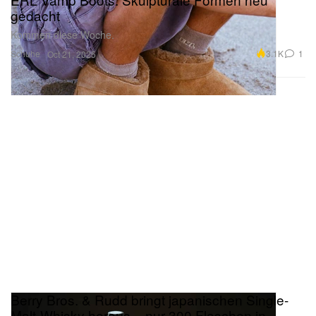
gedacht
Kommen diese Woche.
Schuhe
3.1K
1
Oct 21, 2025
Berry Bros. & Rudd bringt japanischen Single-
Malt-Whisky heraus – nur 300 Flaschen in