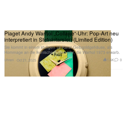
Piaget Andy Warhol „Collage“-Uhr: Pop-Art neu
interpretiert in Steinintarsien (Limited Edition)
Sie kommt in einem stufigen 18-Karat-Gelbgoldgehäuse, als
Hommage an die ikonische Kissen-Uhr, die Warhol 1973 erwarb.
Uhren
1.6K
0
Oct 21, 2025