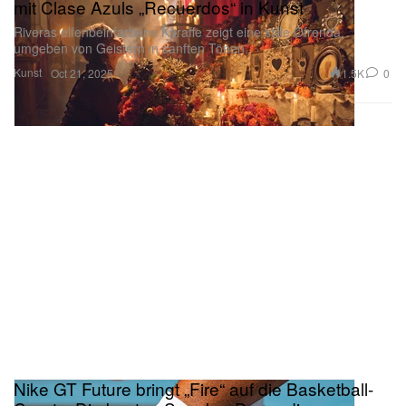
mit Clase Azuls „Recuerdos“ in Kunst
Riveras elfenbeinfarbene Karaffe zeigt eine stille Ofrenda,
umgeben von Geistern in sanften Tönen.
Kunst
1.5K
0
Oct 21, 2025
Nike GT Future bringt „Fire“ auf die Basketball-