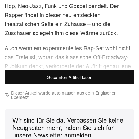
Hop, Neo-Jazz, Funk und Gospel pendelt. Der
Rapper findet in dieser neu entdeckten
theatralischen Seite ein Zuhause – und die
Zuschauer spiegeln ihm diese Wärme zurück.
Auch wenn ein experimentelles Rap-Set wohl nicht
das Erste ist, woran das klassische Off-Broadway-
Publikum denkt, verkörperte der Auftritt genau jene
kreative Reibung, die das inzwischen von A24
Gesamten Artikel lesen
unterstützte Downtown-Urgestein Cherry Lane seit
seiner Gründung prägt. Nachdem der Indie-Gigant
Dieser Artikel wurde automatisch aus dem Englischen
übersetzt.
das Haus 2023 übernommen hatte, wurden im
vergangenen September endlich wieder die
Wir sind für Sie da. Verpassen Sie keine
ikonischen kirschroten Türen aufgestoßen – und das
Neuigkeiten mehr, indem Sie sich für
Publikum zu einem neuen Kapitel des
unsere Newsletter anmelden.
hundertjährigen Theaters begrüßt.