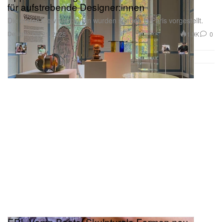
für aufstrebende Designer:innen
Die ersten Gewinner:innen wurden soeben in Paris vorgestellt.
Design
1.9K
0
Oct 21, 2025
ERL Vamp Boots: Skulpturale Formen neu