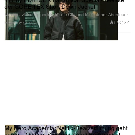
der GORE-TEX Short Down Jacket
Maximal vielseitig: perfekt für die City und für Outdoor-Abenteuer.
Mode
1.8K
0
Oct 21, 2025
My Hero Academia: Netflix-Realverfilmung geht
voran – Original-Schöpfer Kōhei Horikoshi ist