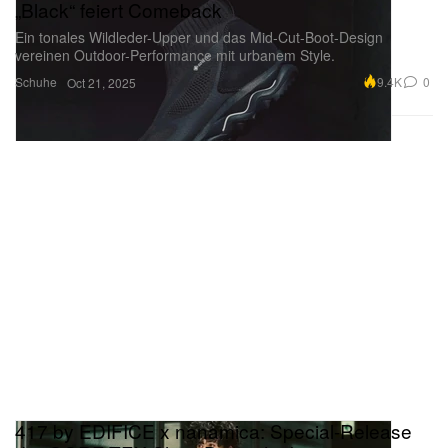
„Black“ feiert Comeback
Ein tonales Wildleder-Upper und das Mid-Cut-Boot-Design
vereinen Outdoor-Performance mit urbanem Style.
Schuhe
9.4K
0
Oct 21, 2025
417 by EDIFICE x nanamica: Special-Release