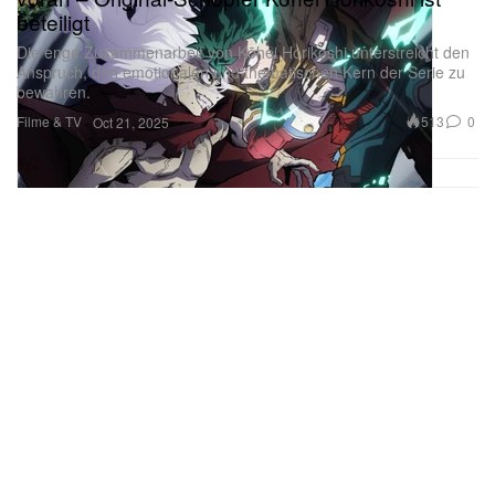
beteiligt
Die enge Zusammenarbeit von Kōhei Horikoshi unterstreicht den
Anspruch, den emotionalen und thematischen Kern der Serie zu
bewahren.
Filme & TV
513
0
Oct 21, 2025