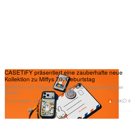
CASETiFY präsentiert eine zauberhafte neue
Kollektion zu Miffys 70. Geburtstag
Mit Motiven wie Vintage-Briefmarken und handgeschriebenen
Briefen.
Tech & Gadgets
10.5K
0
Oct 21, 2025