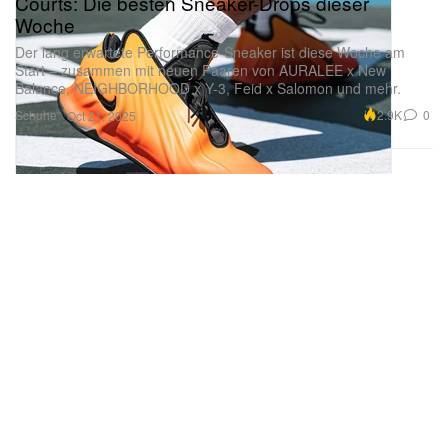
Courts: Die besten Sneaker-Drops dieser
Woche
Der lang erwartete Performance-Sneaker ist diese Woche am
Start – zusammen mit neuen Paaren von AURALEE x New
Balance, NEIGHBORHOOD x Y-3, Feid x Salomon und mehr.
Schuhe
2.9K
0
Oct 21, 2025