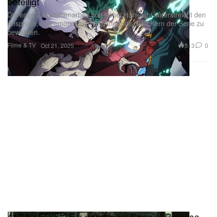
beteiligt
Die enge Zusammenarbeit von Kōhei Horikoshi unterstreicht den
Anspruch, den emotionalen und thematischen Kern der Serie zu
bewahren.
Filme & TV
513
0
Oct 21, 2025
417 by EDIFICE x nanamica: Special-Release