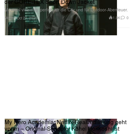
der GORE-TEX Short Down Jacket
Maximal vielseitig: perfekt für die City und für Outdoor-Abenteuer.
Mode
1.8K
0
Oct 21, 2025
My Hero Academia: Netflix-Realverfilmung geht
voran – Original-Schöpfer Kōhei Horikoshi ist