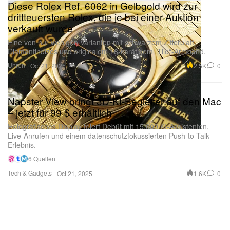
Diese Rolex Ref. 6062 in Gelbgold wird zur
drittteuersten Rolex, die je bei einer Auktion
verkauft wurde
Eine von nur wenigen Varianten mit schwarzem Zifferblatt,
Diamantindizes und originalem 18-karätigem „Tile“-Armband.
Uhren
2.5K
0
Oct 21, 2025
Napster View bringt 3D-KI-Begleiter auf den Mac
– jetzt für 99 $ erhältlich
Holografisches Display feiert Debüt mit 15.000 KI-Assistenten,
Live-Anrufen und einem datenschutzfokussierten Push-to-Talk-
Erlebnis.
6 Quellen
Tech & Gadgets
1.6K
0
Oct 21, 2025