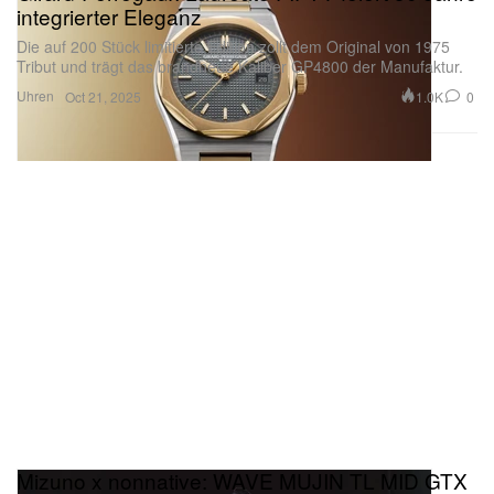
integrierter Eleganz
Die auf 200 Stück limitierte Edition zollt dem Original von 1975
Tribut und trägt das brandneue Kaliber GP4800 der Manufaktur.
Uhren
1.0K
0
Oct 21, 2025
Mizuno x nonnative: WAVE MUJIN TL MID GTX