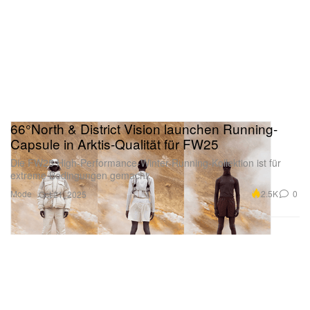
66°North & District Vision launchen Running-
Capsule in Arktis-Qualität für FW25
Die FW25 High-Performance-Winter-Running-Kollektion ist für
extreme Bedingungen gemacht.
Mode
2.5K
0
Oct 21, 2025